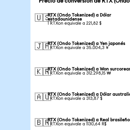
Precio de conversión de RTX (Ondo
RTX (Ondo Tokenized) a Dólar
🇺🇸
estadounidense
1 RTXon equivale a 221,82 $
RTX (Ondo Tokenized) a Yen japonés
🇯🇵
1 RTXon equivale a 35.004,3 ¥
RTX (Ondo Tokenized) a Won surcorea
🇰🇷
1 RTXon equivale a 312.298,15 ₩
RTX (Ondo Tokenized) a Dólar austral
🇦🇺
1 RTXon equivale a 313,87 $
RTX (Ondo Tokenized) a Real brasileño
🇧🇷
1 RTXon equivale a 1130,64 R$