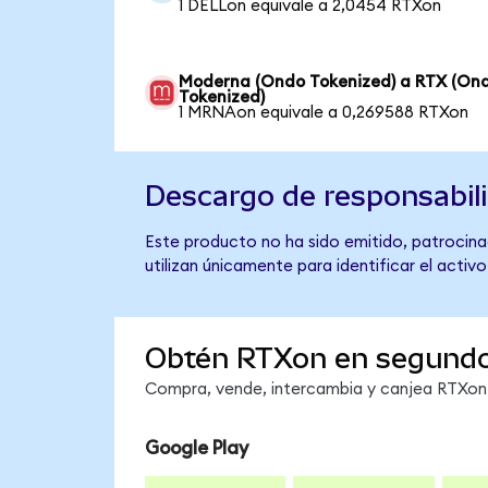
1 DELLon equivale a 2,0454 RTXon
Moderna (Ondo Tokenized) a RTX (On
Tokenized)
1 MRNAon equivale a 0,269588 RTXon
Descargo de responsabil
Este producto no ha sido emitido, patrocinad
utilizan únicamente para identificar el activ
Obtén RTXon en segund
Compra, vende, intercambia y canjea RTXon e
Google Play