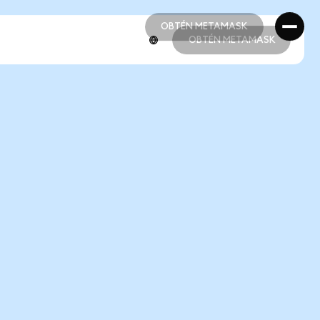
OBTÉN METAMASK
OBTÉN METAMASK
OBTÉN METAMASK
OBTÉN METAMASK