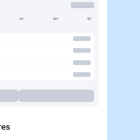
1H
4H
1D
res