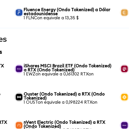
Fluence Energy (Ondo Tokenized) a Dólar
estadounidense
1 FLNCon equivale a 13,35 $
es
s
TX
iShares MSCI Brazil ETF (Ondo Tokenized)
a RTX (Ondo Tokenized)
1 EWZon equivale a 0,161302 RTXon
o
Ouster (Ondo Tokenized) a RTX (Ondo
Tokenized)
1 OUSTon equivale a 0,198224 RTXon
 RTX
nVent Electric (Ondo Tokenized) a RTX
(Ondo Tokenized)