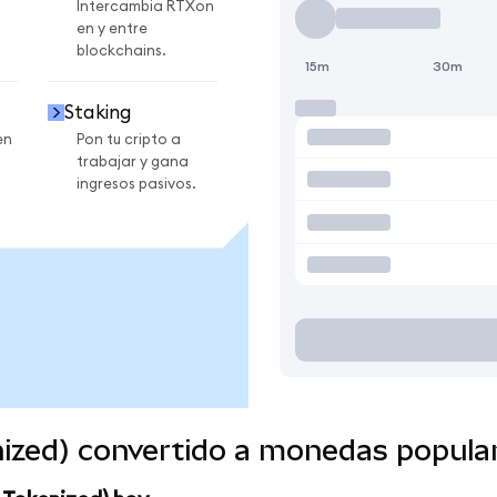
Intercambia RTXon
en y entre
blockchains.
15m
30m
Staking
en
Pon tu cripto a
trabajar y gana
ingresos pasivos.
ized) convertido a monedas popula