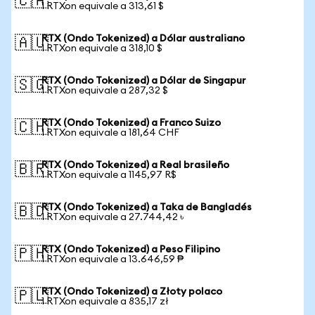
🇨🇦
1 RTXon equivale a 313,61 $
RTX (Ondo Tokenized) a Dólar australiano
🇦🇺
1 RTXon equivale a 318,10 $
RTX (Ondo Tokenized) a Dólar de Singapur
🇸🇬
1 RTXon equivale a 287,32 $
RTX (Ondo Tokenized) a Franco Suizo
🇨🇭
1 RTXon equivale a 181,64 CHF
RTX (Ondo Tokenized) a Real brasileño
🇧🇷
1 RTXon equivale a 1145,97 R$
RTX (Ondo Tokenized) a Taka de Bangladés
🇧🇩
1 RTXon equivale a 27.744,42 ৳
RTX (Ondo Tokenized) a Peso Filipino
🇵🇭
1 RTXon equivale a 13.646,59 ₱
RTX (Ondo Tokenized) a Złoty polaco
🇵🇱
1 RTXon equivale a 835,17 zł