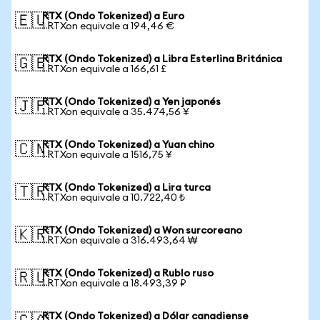
RTX (Ondo Tokenized) a Euro
🇪🇺
1 RTXon equivale a 194,46 €
RTX (Ondo Tokenized) a Libra Esterlina Británica
🇬🇧
1 RTXon equivale a 166,61 £
RTX (Ondo Tokenized) a Yen japonés
🇯🇵
1 RTXon equivale a 35.474,56 ¥
RTX (Ondo Tokenized) a Yuan chino
🇨🇳
1 RTXon equivale a 1516,75 ¥
RTX (Ondo Tokenized) a Lira turca
🇹🇷
1 RTXon equivale a 10.722,40 ₺
RTX (Ondo Tokenized) a Won surcoreano
🇰🇷
1 RTXon equivale a 316.493,64 ₩
RTX (Ondo Tokenized) a Rublo ruso
🇷🇺
1 RTXon equivale a 18.493,39 ₽
RTX (Ondo Tokenized) a Dólar canadiense