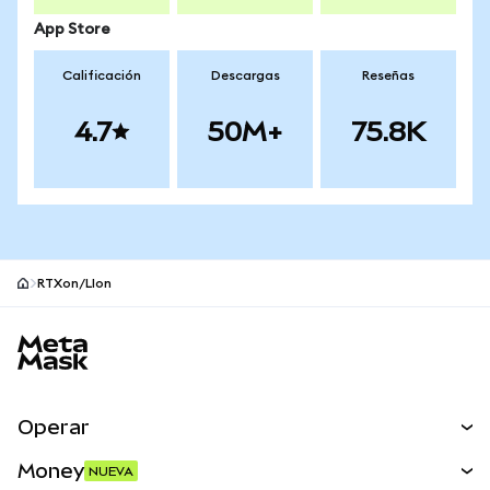
App Store
Calificación
Descargas
Reseñas
4.7
50M+
75.8K
RTXon/LIon
Pie de página del sitio MetaMask
Operar
Canjear
Money
NUEVA
Predecir
NUEVA