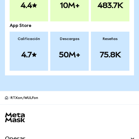
4.4
10M+
483.7K
App Store
Calificación
Descargas
Reseñas
4.7
50M+
75.8K
RTXon/WULFon
Pie de página del sitio MetaMask
Operar