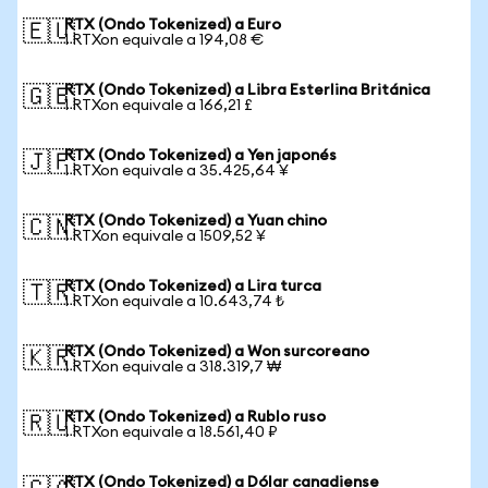
RTX (Ondo Tokenized) a Euro
🇪🇺
1 RTXon equivale a 194,08 €
RTX (Ondo Tokenized) a Libra Esterlina Británica
🇬🇧
1 RTXon equivale a 166,21 £
RTX (Ondo Tokenized) a Yen japonés
🇯🇵
1 RTXon equivale a 35.425,64 ¥
RTX (Ondo Tokenized) a Yuan chino
🇨🇳
1 RTXon equivale a 1509,52 ¥
RTX (Ondo Tokenized) a Lira turca
🇹🇷
1 RTXon equivale a 10.643,74 ₺
RTX (Ondo Tokenized) a Won surcoreano
🇰🇷
1 RTXon equivale a 318.319,7 ₩
RTX (Ondo Tokenized) a Rublo ruso
🇷🇺
1 RTXon equivale a 18.561,40 ₽
RTX (Ondo Tokenized) a Dólar canadiense