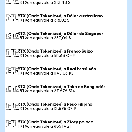
🇨🇦
1 RTXon equivale a 313,43 $
RTX (Ondo Tokenized) a Dólar australiano
🇦🇺
1 RTXon equivale a 318,02 $
RTX (Ondo Tokenized) a Dólar de Singapur
🇸🇬
1 RTXon equivale a 287,04 $
RTX (Ondo Tokenized) a Franco Suizo
🇨🇭
1 RTXon equivale a 181,66 CHF
RTX (Ondo Tokenized) a Real brasileño
🇧🇷
1 RTXon equivale a 1145,08 R$
RTX (Ondo Tokenized) a Taka de Bangladés
🇧🇩
1 RTXon equivale a 27.676,51 ৳
RTX (Ondo Tokenized) a Peso Filipino
🇵🇭
1 RTXon equivale a 13.595,07 ₱
RTX (Ondo Tokenized) a Złoty polaco
🇵🇱
1 RTXon equivale a 835,14 zł