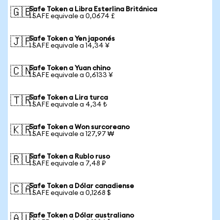
Safe Token a Libra Esterlina Británica
🇬🇧
1 SAFE equivale a 0,0674 £
Safe Token a Yen japonés
🇯🇵
1 SAFE equivale a 14,34 ¥
Safe Token a Yuan chino
🇨🇳
1 SAFE equivale a 0,6133 ¥
Safe Token a Lira turca
🇹🇷
1 SAFE equivale a 4,34 ₺
Safe Token a Won surcoreano
🇰🇷
1 SAFE equivale a 127,97 ₩
Safe Token a Rublo ruso
🇷🇺
1 SAFE equivale a 7,48 ₽
Safe Token a Dólar canadiense
🇨🇦
1 SAFE equivale a 0,1268 $
Safe Token a Dólar australiano
🇦🇺