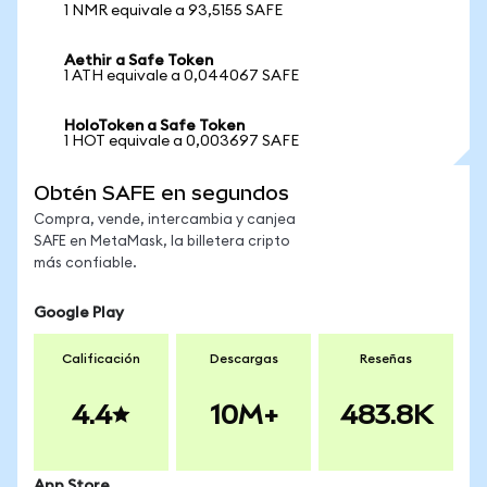
1 NMR equivale a 93,5155 SAFE
Aethir a Safe Token
1 ATH equivale a 0,044067 SAFE
HoloToken a Safe Token
1 HOT equivale a 0,003697 SAFE
Obtén SAFE en segundos
Compra, vende, intercambia y canjea
SAFE en MetaMask, la billetera cripto
más confiable.
Google Play
Calificación
Descargas
Reseñas
4.4
10M+
483.8K
App Store