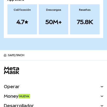
Calificación
Descargas
Reseñas
4.7
50M+
75.8K
SAFE/1INCH
Pie de página del sitio MetaMask
Operar
Canjear
Money
NUEVA
Predecir
NUEVA
Comprar
Desarrollador