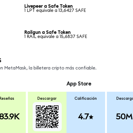
Livepeer a Safe Token
1 LPT equivale a 13,6427 SAFE
Railgun a Safe Token
1 RAIL equivale a 15,6837 SAFE
s
 MetaMask, la billetera cripto más confiable.
App Store
Reseñas
Descargar
Calificación
Descarg
83.9K
4.7
50M