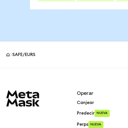
SAFE/EURS
Pie de página del sitio MetaMask
Operar
Canjear
Predecir
NUEVA
Perps
NUEVA