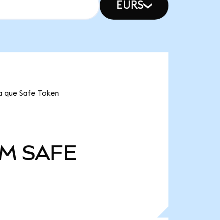
EURS
ca que Safe Token
 M
SAFE