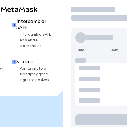
n MetaMask
Operar
Intercambiar
SAFE
Intercambia SAFE
en y entre
blockchains.
15m
30m
Staking
en
Pon tu cripto a
trabajar y gana
ingresos pasivos.