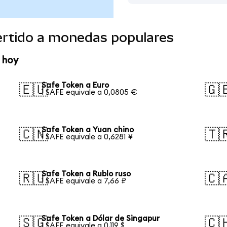
ertido a monedas populares
 hoy
Safe Token a Euro
🇪🇺
🇬
1 SAFE equivale a 0,0805 €
Safe Token a Yuan chino
🇨🇳
🇹
1 SAFE equivale a 0,6281 ¥
Safe Token a Rublo ruso
🇷🇺
🇨
1 SAFE equivale a 7,66 ₽
Safe Token a Dólar de Singapur
🇸🇬
🇨
1 SAFE equivale a 0,119 $