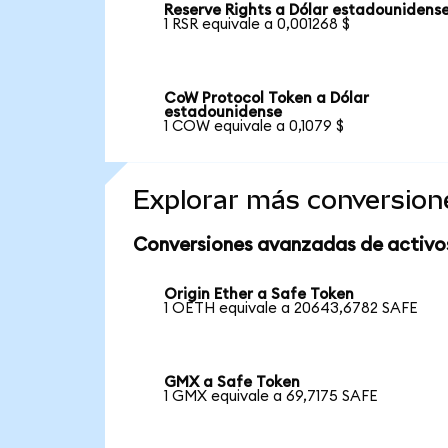
Reserve Rights a Dólar estadounidens
1 RSR equivale a 0,001268 $
CoW Protocol Token a Dólar
estadounidense
1 COW equivale a 0,1079 $
Explorar más conversion
Conversiones avanzadas de activo
Origin Ether a Safe Token
1 OETH equivale a 20643,6782 SAFE
GMX a Safe Token
1 GMX equivale a 69,7175 SAFE