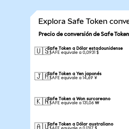
Explora Safe Token conv
Precio de conversión de Safe Token
Safe Token a Dólar estadounidense
🇺🇸
1 SAFE equivale a 0,0931 $
Safe Token a Yen japonés
🇯🇵
1 SAFE equivale a 14,69 ¥
Safe Token a Won surcoreano
🇰🇷
1 SAFE equivale a 131,06 ₩
Safe Token a Dólar australiano
🇦🇺
1 SAFE equivale a 0,1317 $