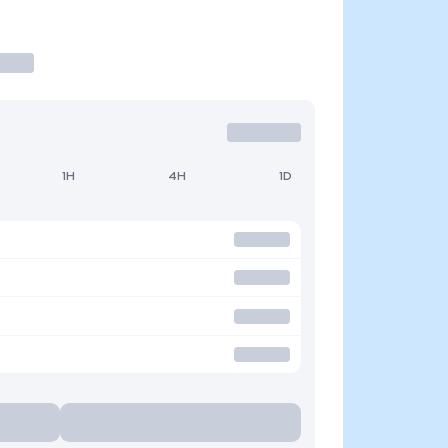
1H
4H
1D