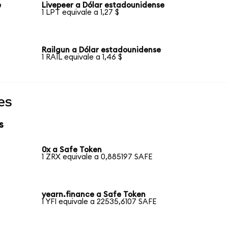
e
Livepeer a Dólar estadounidense
1 LPT equivale a 1,27 $
Railgun a Dólar estadounidense
1 RAIL equivale a 1,46 $
es
s
0x a Safe Token
1 ZRX equivale a 0,885197 SAFE
yearn.finance a Safe Token
1 YFI equivale a 22535,6107 SAFE