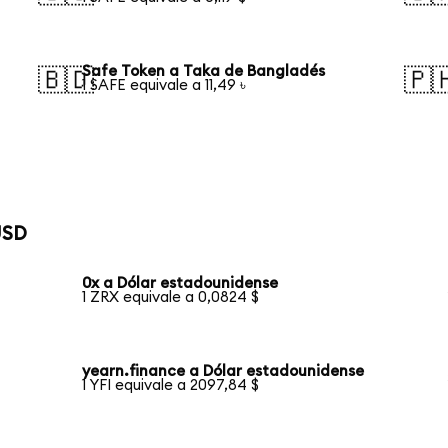
Safe Token a Taka de Bangladés
🇧🇩
🇵
1 SAFE equivale a 11,49 ৳
USD
0x a Dólar estadounidense
1 ZRX equivale a 0,0824 $
yearn.finance a Dólar estadounidense
1 YFI equivale a 2097,84 $