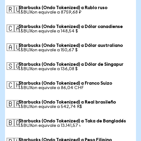
Starbucks (Ondo Tokenized) a Rublo ruso
🇷🇺
1 SBUXon equivale a 8759,68 ₽
Starbucks (Ondo Tokenized) a Dólar canadiense
🇨🇦
1 SBUXon equivale a 148,54 $
Starbucks (Ondo Tokenized) a Dólar australiano
🇦🇺
1 SBUXon equivale a 150,67 $
Starbucks (Ondo Tokenized) a Dólar de Singapur
🇸🇬
1 SBUXon equivale a 136,08 $
Starbucks (Ondo Tokenized) a Franco Suizo
🇨🇭
1 SBUXon equivale a 86,04 CHF
Starbucks (Ondo Tokenized) a Real brasileño
🇧🇷
1 SBUXon equivale a 542,74 R$
Starbucks (Ondo Tokenized) a Taka de Bangladés
🇧🇩
1 SBUXon equivale a 13.141,57 ৳
Starbucks (Ondo Tokenized) a Peso Filipino