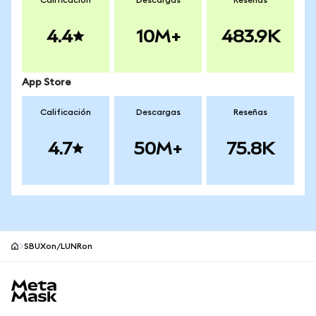
Calificación
Descargas
Reseñas
4.4
10M+
483.9K
App Store
Calificación
Descargas
Reseñas
4.7
50M+
75.8K
SBUXon/LUNRon
Pie de página del sitio MetaMask