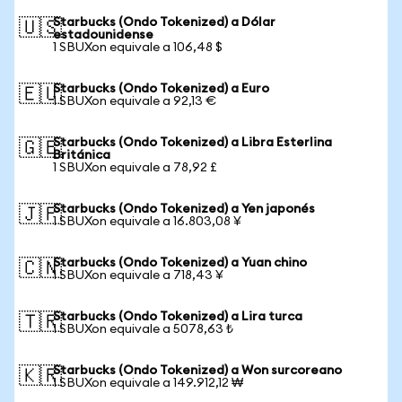
Starbucks (Ondo Tokenized) a Dólar
🇺🇸
estadounidense
1 SBUXon equivale a 106,48 $
Starbucks (Ondo Tokenized) a Euro
🇪🇺
1 SBUXon equivale a 92,13 €
Starbucks (Ondo Tokenized) a Libra Esterlina
🇬🇧
Británica
1 SBUXon equivale a 78,92 £
Starbucks (Ondo Tokenized) a Yen japonés
🇯🇵
1 SBUXon equivale a 16.803,08 ¥
Starbucks (Ondo Tokenized) a Yuan chino
🇨🇳
1 SBUXon equivale a 718,43 ¥
Starbucks (Ondo Tokenized) a Lira turca
🇹🇷
1 SBUXon equivale a 5078,63 ₺
Starbucks (Ondo Tokenized) a Won surcoreano
🇰🇷
1 SBUXon equivale a 149.912,12 ₩