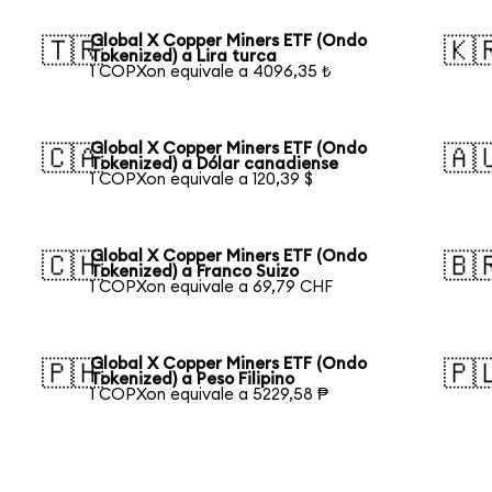
Global X Copper Miners ETF (Ondo
🇹🇷
🇰
Tokenized) a Lira turca
1 COPXon equivale a 4096,35 ₺
Global X Copper Miners ETF (Ondo
🇨🇦
🇦
Tokenized) a Dólar canadiense
1 COPXon equivale a 120,39 $
Global X Copper Miners ETF (Ondo
🇨🇭
🇧
Tokenized) a Franco Suizo
1 COPXon equivale a 69,79 CHF
Global X Copper Miners ETF (Ondo
🇵🇭
🇵
Tokenized) a Peso Filipino
1 COPXon equivale a 5229,58 ₱