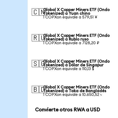
Global X Copper Miners ETF (Ondo
🇨🇳
Tokenized) a Yuan chino
1 COPXon equivale a 579,51 ¥
Global X Copper Miners ETF (Ondo
🇷🇺
Tokenized) a Rublo ruso
1 COPXon equivale a 7128,20 ₽
Global X Copper Miners ETF (Ondo
🇸🇬
Tokenized) a Dólar de Singapur
1 COPXon equivale a 110,13 $
Global X Copper Miners ETF (Ondo
🇧🇩
Tokenized) a Taka de Bangladés
1 COPXon equivale a 10.650,52 ৳
Convierte otros RWA a USD