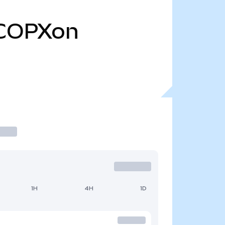
COPXon
1H
4H
1D