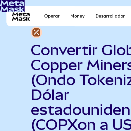
Operar
Money
Desarrollador
Convertir Glo
Copper Miner
(Ondo Tokeni
Dólar
estadouniden
(COPXon a U