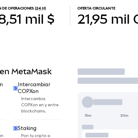
 DE OPERACIONES
(24 H)
OFERTA CIRCULANTE
8,51 mil $
21,95 mil
 en MetaMask
Operar
n
Intercambiar
COPXon
Intercambia
COPXon en y entre
blockchains.
15m
30m
Staking
en
Pon tu cripto a