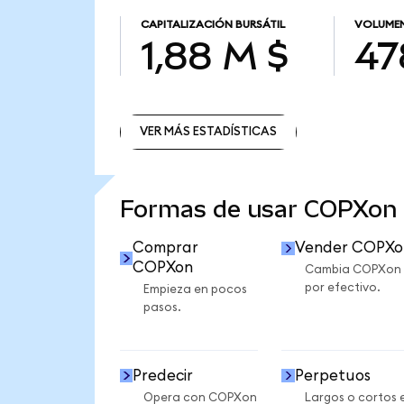
CAPITALIZACIÓN BURSÁTIL
VOLUMEN
1,88 M $
47
VER MÁS ESTADÍSTICAS
VER MÁS ESTADÍSTICAS
Formas de usar COPXon
Comprar
Vender COPXo
COPXon
Cambia COPXon
por efectivo.
Empieza en pocos
pasos.
Predecir
Perpetuos
Opera con COPXon
Largos o cortos 