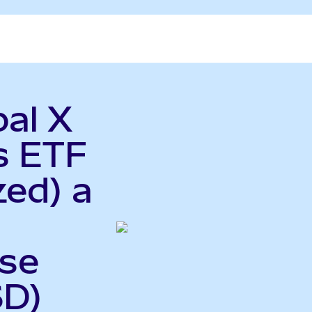
bal X
s ETF
zed) a
se
SD)