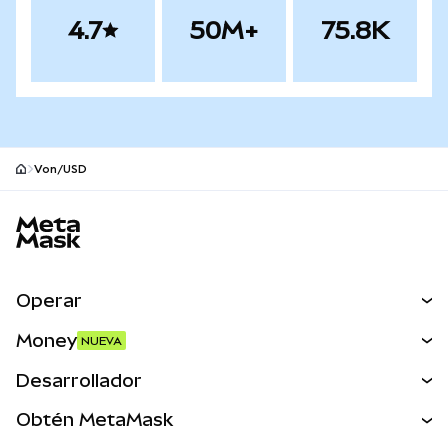
4.7
50M+
75.8K
Von/USD
Pie de página del sitio MetaMask
Operar
Canjear
Money
NUEVA
Predecir
NUEVA
Comprar
Desarrollador
Perps
NUEVA
Tarjeta
Ver los documentos
Obtén MetaMask
Activos del mundo real
mUSD
NUEVA
Panel
Obtén Metamask