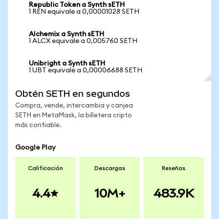
Republic Token a Synth sETH
1 REN equivale a 0,00001028 SETH
Alchemix a Synth sETH
1 ALCX equivale a 0,005760 SETH
Unibright a Synth sETH
1 UBT equivale a 0,00006688 SETH
Obtén SETH en segundos
Compra, vende, intercambia y canjea
SETH en MetaMask, la billetera cripto
más confiable.
Google Play
Calificación
Descargas
Reseñas
4.4
10M+
483.9K