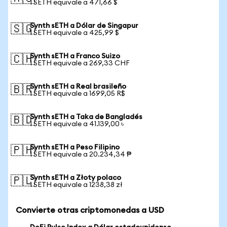
1 SETH equivale a 471,66 $
Synth sETH a Dólar de Singapur
🇸🇬
1 SETH equivale a 425,99 $
Synth sETH a Franco Suizo
🇨🇭
1 SETH equivale a 269,33 CHF
Synth sETH a Real brasileño
🇧🇷
1 SETH equivale a 1699,05 R$
Synth sETH a Taka de Bangladés
🇧🇩
1 SETH equivale a 41.139,00 ৳
Synth sETH a Peso Filipino
🇵🇭
1 SETH equivale a 20.234,34 ₱
Synth sETH a Złoty polaco
🇵🇱
1 SETH equivale a 1238,38 zł
Convierte otras criptomonedas a USD