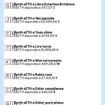
Synth sETH a Libra Esterlina Británica
🇬🇧
1 SETH equivale a 247,07 £
Synth sETH a Yen japonés
🇯🇵
1 SETH equivale a 52.599,96 ¥
Synth sETH a Yuan chino
🇨🇳
1 SETH equivale a 2248,96 ¥
Synth sETH a Lira turca
🇹🇷
1 SETH equivale a 15.898,65 ₺
Synth sETH a Won surcoreano
🇰🇷
1 SETH equivale a 469.281,5 ₩
Synth sETH a Rublo ruso
🇷🇺
1 SETH equivale a 27.421,10 ₽
Synth sETH a Dólar canadiense
🇨🇦
1 SETH equivale a 465,00 $
Synth sETH a Dólar australiano
🇦🇺