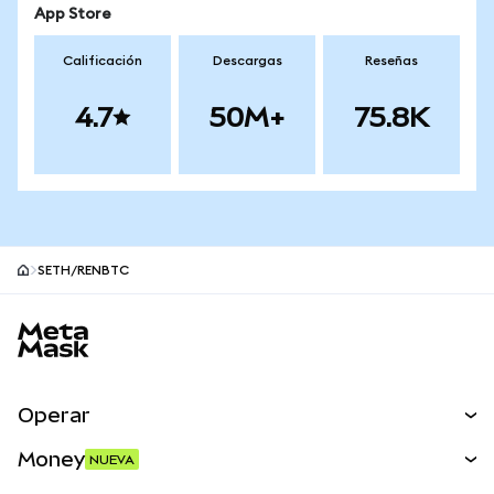
App Store
Calificación
Descargas
Reseñas
4.7
50M+
75.8K
SETH/RENBTC
Pie de página del sitio MetaMask
Operar
Canjear
Money
NUEVA
Predecir
NUEVA
Comprar