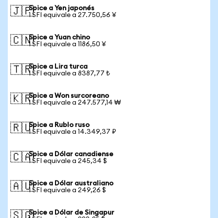
Spice a Yen japonés
🇯🇵
1 SFI equivale a 27.750,56 ¥
Spice a Yuan chino
🇨🇳
1 SFI equivale a 1186,50 ¥
Spice a Lira turca
🇹🇷
1 SFI equivale a 8387,77 ₺
Spice a Won surcoreano
🇰🇷
1 SFI equivale a 247.577,14 ₩
Spice a Rublo ruso
🇷🇺
1 SFI equivale a 14.349,37 ₽
Spice a Dólar canadiense
🇨🇦
1 SFI equivale a 245,34 $
Spice a Dólar australiano
🇦🇺
1 SFI equivale a 249,26 $
Spice a Dólar de Singapur
🇸🇬