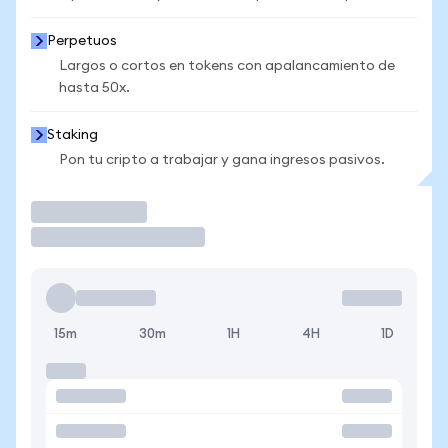
Perpetuos
Largos o cortos en tokens con apalancamiento de
hasta 50x.
Staking
Pon tu cripto a trabajar y gana ingresos pasivos.
Operar
15m
30m
1H
4H
1D