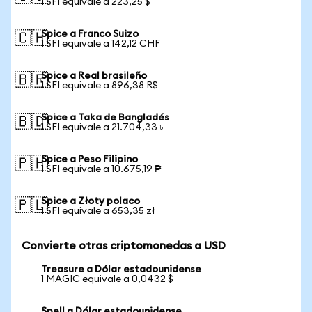
1 SFI equivale a 223,25 $
Spice a Franco Suizo
🇨🇭
1 SFI equivale a 142,12 CHF
Spice a Real brasileño
🇧🇷
1 SFI equivale a 896,38 R$
Spice a Taka de Bangladés
🇧🇩
1 SFI equivale a 21.704,33 ৳
Spice a Peso Filipino
🇵🇭
1 SFI equivale a 10.675,19 ₱
Spice a Złoty polaco
🇵🇱
1 SFI equivale a 653,35 zł
Convierte otras criptomonedas a USD
Treasure a Dólar estadounidense
1 MAGIC equivale a 0,0432 $
Spell a Dólar estadounidense