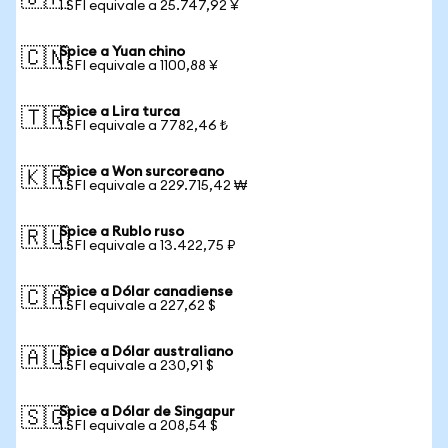
1 SFI equivale a 25.747,92 ¥
Spice a Yuan chino
🇨🇳
1 SFI equivale a 1100,88 ¥
Spice a Lira turca
🇹🇷
1 SFI equivale a 7782,46 ₺
Spice a Won surcoreano
🇰🇷
1 SFI equivale a 229.715,42 ₩
Spice a Rublo ruso
🇷🇺
1 SFI equivale a 13.422,75 ₽
Spice a Dólar canadiense
🇨🇦
1 SFI equivale a 227,62 $
Spice a Dólar australiano
🇦🇺
1 SFI equivale a 230,91 $
Spice a Dólar de Singapur
🇸🇬
1 SFI equivale a 208,54 $