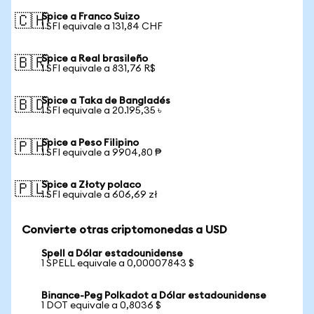
Spice a Franco Suizo
🇨🇭
1 SFI equivale a 131,84 CHF
Spice a Real brasileño
🇧🇷
1 SFI equivale a 831,76 R$
Spice a Taka de Bangladés
🇧🇩
1 SFI equivale a 20.195,35 ৳
Spice a Peso Filipino
🇵🇭
1 SFI equivale a 9904,80 ₱
Spice a Złoty polaco
🇵🇱
1 SFI equivale a 606,69 zł
Convierte otras criptomonedas a USD
Spell a Dólar estadounidense
1 SPELL equivale a 0,00007843 $
Binance-Peg Polkadot a Dólar estadounidense
1 DOT equivale a 0,8036 $