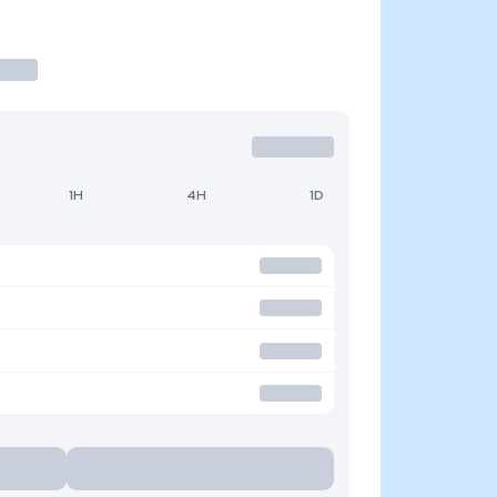
1H
4H
1D