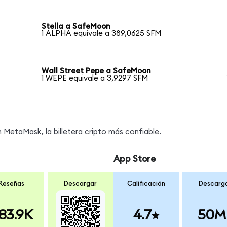
Stella a SafeMoon
1 ALPHA equivale a 389,0625 SFM
Wall Street Pepe a SafeMoon
1 WEPE equivale a 3,9297 SFM
MetaMask, la billetera cripto más confiable.
App Store
Reseñas
Descargar
Calificación
Descarg
83.9K
4.7
50M