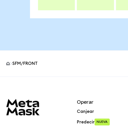
SFM/FRONT
Pie de página del sitio MetaMask
Operar
Canjear
Predecir
NUEVA