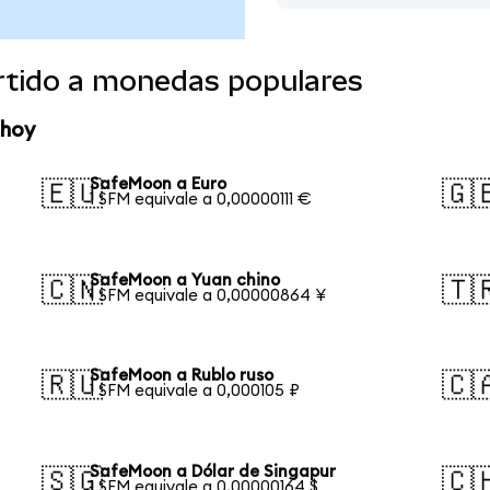
rtido a monedas populares
 hoy
SafeMoon a Euro
🇪🇺
🇬
1 SFM equivale a 0,00000111 €
SafeMoon a Yuan chino
🇨🇳
🇹
1 SFM equivale a 0,00000864 ¥
SafeMoon a Rublo ruso
🇷🇺
🇨
1 SFM equivale a 0,000105 ₽
SafeMoon a Dólar de Singapur
🇸🇬
🇨
1 SFM equivale a 0,00000164 $