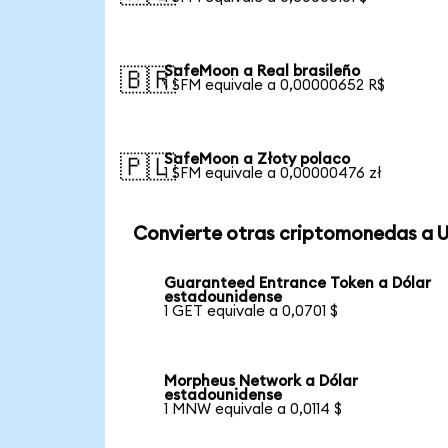
SafeMoon a Real brasileño
🇧🇷
1 SFM equivale a 0,00000652 R$
SafeMoon a Złoty polaco
🇵🇱
1 SFM equivale a 0,00000476 zł
Convierte otras criptomonedas a 
Guaranteed Entrance Token a Dólar
estadounidense
1 GET equivale a 0,0701 $
Morpheus Network a Dólar
estadounidense
1 MNW equivale a 0,0114 $