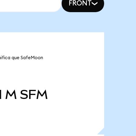
FRONT
gnifica que SafeMoon
l M
SFM