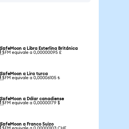
SafeMoon a Libra Esterlina Británica

1 SFM equivale a 0,00000095 £
SafeMoon a Lira turca

1 SFM equivale a 0,00006105 ₺
SafeMoon a Dólar canadiense

1 SFM equivale a 0,00000179 $
SafeMoon a Franco Suizo

1 SFM equivale a 0,00000103 CHF