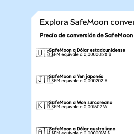
Explora SafeMoon conve
Precio de conversión de SafeMoon
SafeMoon a Dólar estadounidense
🇺🇸
1 SFM equivale a 0,00000128 $
SafeMoon a Yen japonés
🇯🇵
1 SFM equivale a 0,000202 ¥
SafeMoon a Won surcoreano
🇰🇷
1 SFM equivale a 0,001802 ₩
SafeMoon a Dólar australiano
🇦🇺
1 SFM equivale a 0,00000181 $