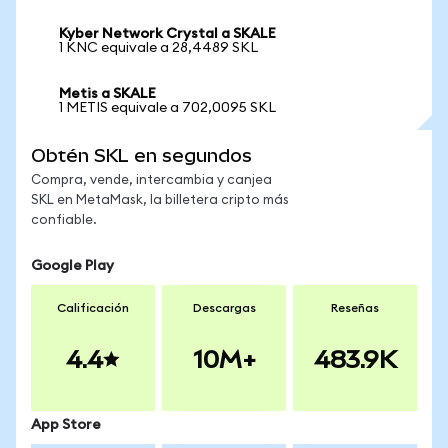
Kyber Network Crystal a SKALE
1 KNC equivale a 28,4489 SKL
Metis a SKALE
1 METIS equivale a 702,0095 SKL
Obtén SKL en segundos
Compra, vende, intercambia y canjea
SKL en MetaMask, la billetera cripto más
confiable.
Google Play
Calificación
Descargas
Reseñas
4.4
10M+
483.9K
App Store