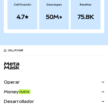
Calificación
Descargas
Reseñas
4.7
50M+
75.8K
SKL/POWR
Pie de página del sitio MetaMask
Operar
Canjear
Money
NUEVA
Predecir
NUEVA
Comprar
Desarrollador
Perps
NUEVA
Tarjeta
Ver los documentos