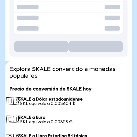
Explora SKALE convertido a monedas
populares
Precio de conversión de SKALE hoy
SKALE a Dólar estadounidense
🇺🇸
1 SKL equivale a 0,003604 $
SKALE a Euro
🇪🇺
1 SKL equivale a 0,003118 €
SKALE a Libra Esterlina Británica