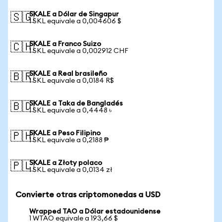
SKALE a Dólar de Singapur
🇸🇬
1 SKL equivale a 0,004606 $
SKALE a Franco Suizo
🇨🇭
1 SKL equivale a 0,002912 CHF
SKALE a Real brasileño
🇧🇷
1 SKL equivale a 0,0184 R$
SKALE a Taka de Bangladés
🇧🇩
1 SKL equivale a 0,4448 ৳
SKALE a Peso Filipino
🇵🇭
1 SKL equivale a 0,2188 ₱
SKALE a Złoty polaco
🇵🇱
1 SKL equivale a 0,0134 zł
Convierte otras criptomonedas a USD
Wrapped TAO a Dólar estadounidense
1 WTAO equivale a 193,66 $