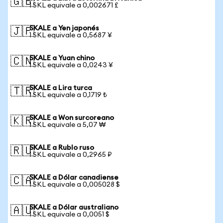
🇬🇧
1 SKL equivale a 0,002671 £
SKALE a Yen japonés
🇯🇵
1 SKL equivale a 0,5687 ¥
SKALE a Yuan chino
🇨🇳
1 SKL equivale a 0,0243 ¥
SKALE a Lira turca
🇹🇷
1 SKL equivale a 0,1719 ₺
SKALE a Won surcoreano
🇰🇷
1 SKL equivale a 5,07 ₩
SKALE a Rublo ruso
🇷🇺
1 SKL equivale a 0,2965 ₽
SKALE a Dólar canadiense
🇨🇦
1 SKL equivale a 0,005028 $
SKALE a Dólar australiano
🇦🇺
1 SKL equivale a 0,0051 $