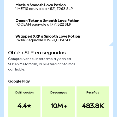
Metis a Smooth Love Potion
1 METIS equivale a 4521,7263 SLP
Ocean Token a Smooth Love Potion
1 OCEAN equivale a 177,1322 SLP
Wrapped XRP a Smooth Love Potion
1 WXRP equivale a 1930,0051 SLP
Obtén SLP en segundos
Compra, vende, intercambia y canjea
SLP en MetaMask, la billetera cripto más
confiable.
Google Play
Calificación
Descargas
Reseñas
4.4
10M+
483.8K