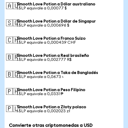
Smooth Love Potion a Dólar australiano
🇦🇺
1 SLP equivale a 0,00077 $
Smooth Love Potion a Dólar de Singapur
🇸🇬
1 SLP equivale a 0,000696 $
Smooth Love Potion a Franco Suizo
🇨🇭
1 SLP equivale a 0,000439 CHF
Smooth Love Potion a Real brasileño
🇧🇷
1 SLP equivale a 0,002777 R$
Smooth Love Potion a Taka de Bangladés
🇧🇩
1 SLP equivale a 0,0673 ৳
Smooth Love Potion a Peso Filipino
🇵🇭
1 SLP equivale a 0,0331 ₱
Smooth Love Potion a Złoty polaco
🇵🇱
1 SLP equivale a 0,002023 zł
Convierte otras criptomonedas a USD