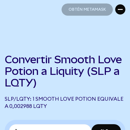
OBTÉN METAMASK
OBTÉN METAMASK
Convertir Smooth Love
Potion a Liquity (SLP a
LQTY)
SLP/LQTY: 1 SMOOTH LOVE POTION EQUIVALE
A 0,002988 LQTY