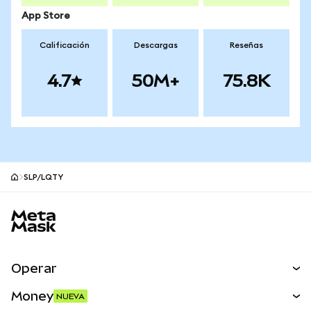
App Store
Calificación
Descargas
Reseñas
4.7
50M+
75.8K
SLP/LQTY
Pie de página del sitio MetaMask
Operar
Canjear
Money
NUEVA
Predecir
NUEVA
Comprar