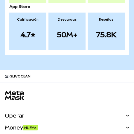
App Store
Calificación
Descargas
Reseñas
4.7
50M+
75.8K
SLP/OCEAN
Pie de página del sitio MetaMask
Operar
Canjear
Money
NUEVA
Predecir
NUEVA
Comprar