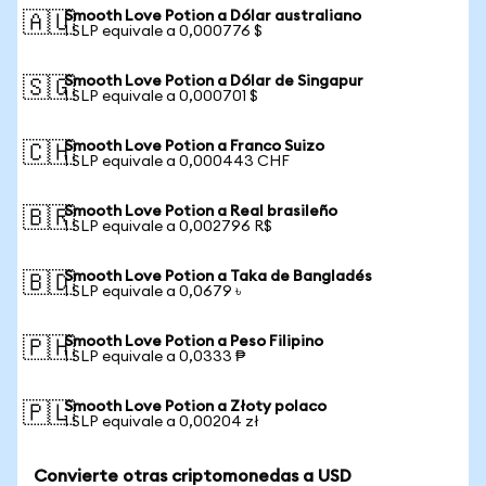
Smooth Love Potion a Dólar australiano
🇦🇺
1 SLP equivale a 0,000776 $
Smooth Love Potion a Dólar de Singapur
🇸🇬
1 SLP equivale a 0,000701 $
Smooth Love Potion a Franco Suizo
🇨🇭
1 SLP equivale a 0,000443 CHF
Smooth Love Potion a Real brasileño
🇧🇷
1 SLP equivale a 0,002796 R$
Smooth Love Potion a Taka de Bangladés
🇧🇩
1 SLP equivale a 0,0679 ৳
Smooth Love Potion a Peso Filipino
🇵🇭
1 SLP equivale a 0,0333 ₱
Smooth Love Potion a Złoty polaco
🇵🇱
1 SLP equivale a 0,00204 zł
Convierte otras criptomonedas a USD