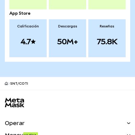
App Store
Calificación
Descargas
Reseñas
4.7
50M+
75.8K
SNT/COTI
Pie de página del sitio MetaMask
Operar
Canjear