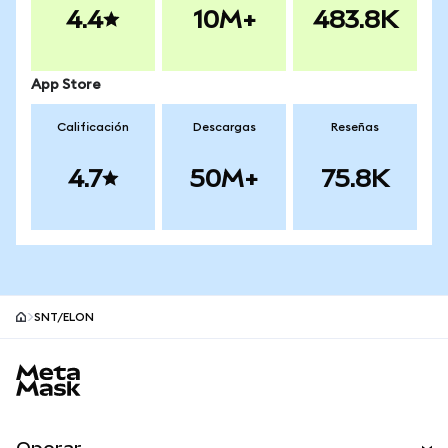
4.4
10M+
483.8K
App Store
Calificación
Descargas
Reseñas
4.7
50M+
75.8K
SNT/ELON
Pie de página del sitio MetaMask