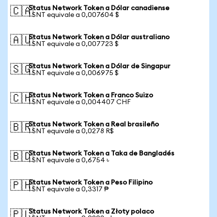
Status Network Token a Dólar canadiense
🇨🇦
1 SNT equivale a 0,007604 $
Status Network Token a Dólar australiano
🇦🇺
1 SNT equivale a 0,007723 $
Status Network Token a Dólar de Singapur
🇸🇬
1 SNT equivale a 0,006975 $
Status Network Token a Franco Suizo
🇨🇭
1 SNT equivale a 0,004407 CHF
Status Network Token a Real brasileño
🇧🇷
1 SNT equivale a 0,0278 R$
Status Network Token a Taka de Bangladés
🇧🇩
1 SNT equivale a 0,6754 ৳
Status Network Token a Peso Filipino
🇵🇭
1 SNT equivale a 0,3317 ₱
Status Network Token a Złoty polaco
🇵🇱