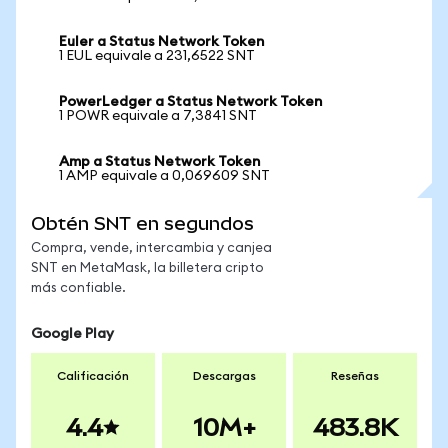
Euler a Status Network Token
1 EUL equivale a 231,6522 SNT
PowerLedger a Status Network Token
1 POWR equivale a 7,3841 SNT
Amp a Status Network Token
1 AMP equivale a 0,069609 SNT
Obtén SNT en segundos
Compra, vende, intercambia y canjea
SNT en MetaMask, la billetera cripto
más confiable.
Google Play
Calificación
Descargas
Reseñas
4.4
10M+
483.8K