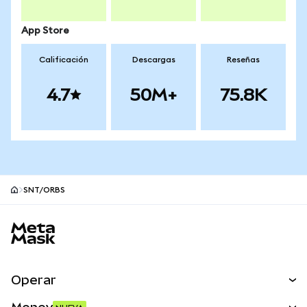
App Store
Calificación
Descargas
Reseñas
4.7
50M+
75.8K
SNT/ORBS
Pie de página del sitio MetaMask
Operar
Canjear