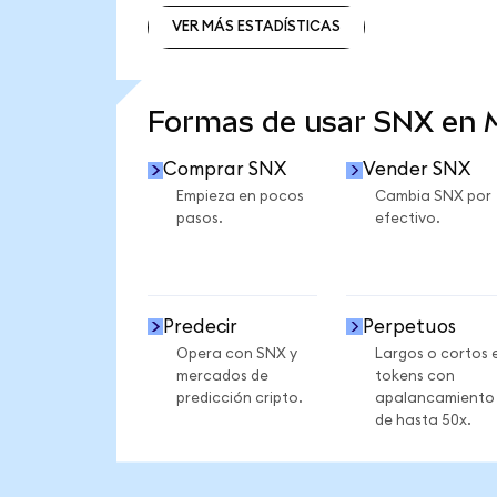
VER MÁS ESTADÍSTICAS
VER MÁS ESTADÍSTICAS
Formas de usar SNX en
Comprar SNX
Vender SNX
Empieza en pocos
Cambia SNX por
pasos.
efectivo.
Predecir
Perpetuos
Opera con SNX y
Largos o cortos 
mercados de
tokens con
predicción cripto.
apalancamiento
de hasta 50x.