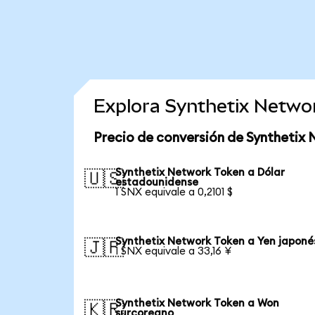
Explora Synthetix Netwo
Precio de conversión de Synthetix
Synthetix Network Token a Dólar
🇺🇸
estadounidense
1 SNX equivale a 0,2101 $
Synthetix Network Token a Yen japoné
🇯🇵
1 SNX equivale a 33,16 ¥
Synthetix Network Token a Won
🇰🇷
surcoreano