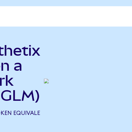
thetix
n a
rk
 GLM)
OKEN EQUIVALE