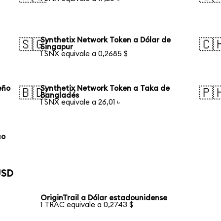
Synthetix Network Token a Dólar de
🇸🇬
🇨
Singapur
1 SNX equivale a 0,2685 $
eño
Synthetix Network Token a Taka de
🇧🇩
🇵
Bangladés
1 SNX equivale a 26,01 ৳
co
USD
OriginTrail a Dólar estadounidense
1 TRAC equivale a 0,2743 $