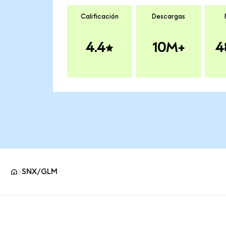
Calificación
Descargas
4.4
10M+
4
SNX/GLM
Pie de página del sitio MetaMask