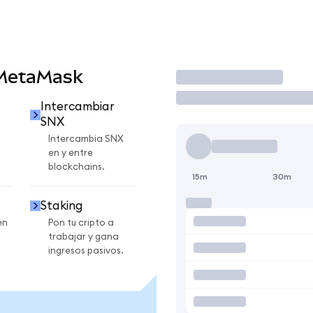
 MetaMask
Operar
Intercambiar
SNX
Intercambia SNX
en y entre
blockchains.
15m
30m
Staking
en
Pon tu cripto a
trabajar y gana
ingresos pasivos.