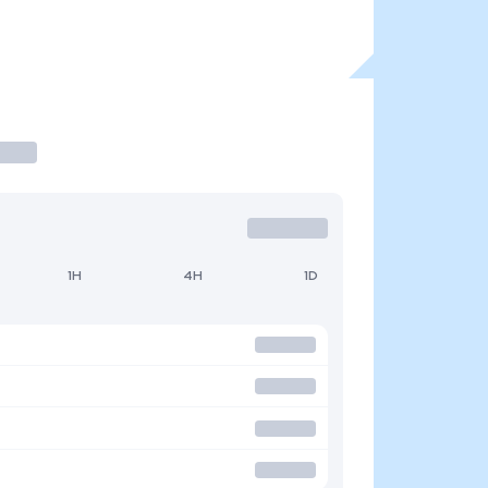
1H
4H
1D