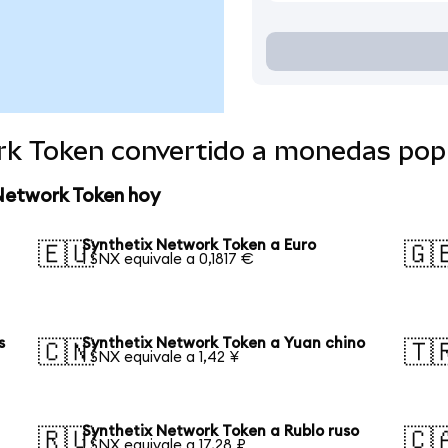
rk Token convertido a monedas pop
 Network Token hoy
Synthetix Network Token a Euro
🇪🇺
🇬
1 SNX equivale a 0,1817 €
s
Synthetix Network Token a Yuan chino
🇨🇳
🇹
1 SNX equivale a 1,42 ¥
Synthetix Network Token a Rublo ruso
🇷🇺
🇨
1 SNX equivale a 17,28 ₽