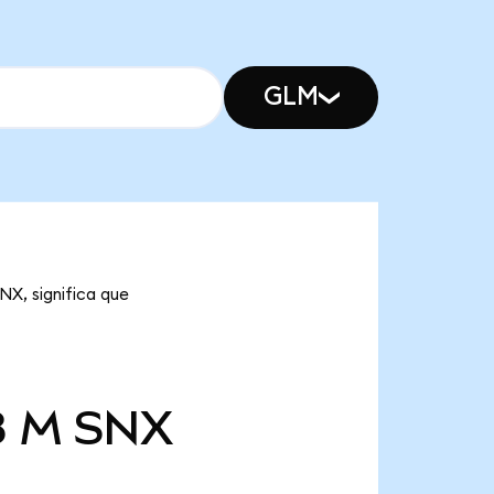
GLM
NX, significa que
8 M
SNX