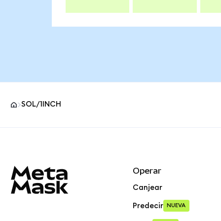
SOL/1INCH
Pie de página del sitio MetaMask
Operar
Canjear
Predecir
NUEVA