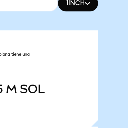
1INCH
olana tiene una
5 M
SOL