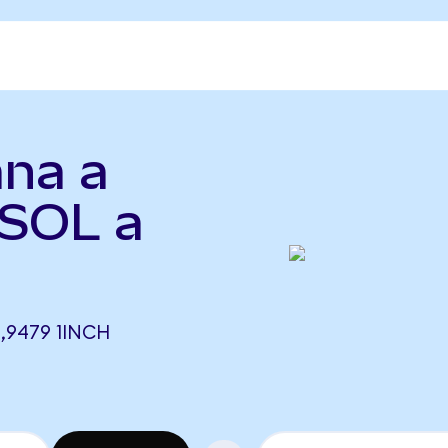
ana a
(SOL a
,9479 1INCH