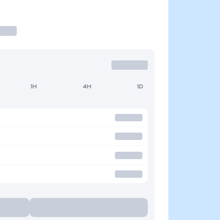
1H
4H
1D