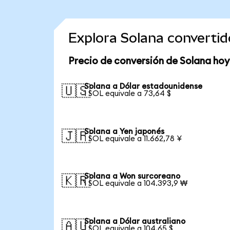
Explora Solana converti
Precio de conversión de Solana hoy
Solana a Dólar estadounidense
🇺🇸
1 SOL equivale a 73,64 $
Solana a Yen japonés
🇯🇵
1 SOL equivale a 11.662,78 ¥
Solana a Won surcoreano
🇰🇷
1 SOL equivale a 104.393,9 ₩
Solana a Dólar australiano
🇦🇺
1 SOL equivale a 104,65 $