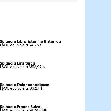
Solana a Libra Esterlina Británica

1 SOL equivale a 54,78 £
Solana a Lira turca

1 SOL equivale a 3512,99 ₺
Solana a Dólar canadiense

1 SOL equivale a 103,27 $
Solana a Franco Suizo

1 SOL equivale a 59,74 CHF