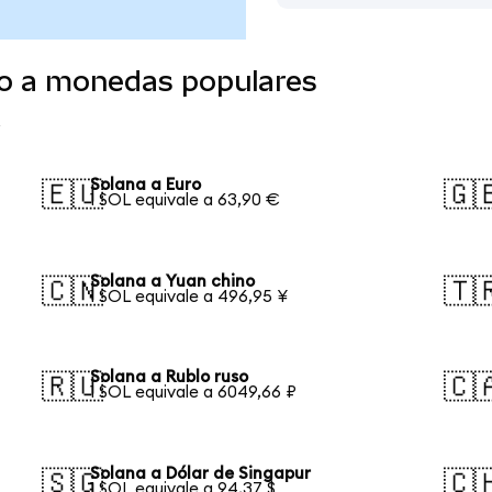
do a monedas populares
Solana a Euro
🇪🇺
🇬
1 SOL equivale a 63,90 €
Solana a Yuan chino
🇨🇳
🇹
1 SOL equivale a 496,95 ¥
Solana a Rublo ruso
🇷🇺
🇨
1 SOL equivale a 6049,66 ₽
Solana a Dólar de Singapur
🇸🇬
🇨
1 SOL equivale a 94,37 $