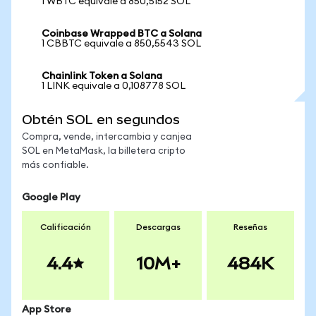
1 WBTC equivale a 850,5152 SOL
Coinbase Wrapped BTC a Solana
1 CBBTC equivale a 850,5543 SOL
Chainlink Token a Solana
1 LINK equivale a 0,108778 SOL
Obtén SOL en segundos
Compra, vende, intercambia y canjea
SOL en MetaMask, la billetera cripto
más confiable.
Google Play
Calificación
Descargas
Reseñas
4.4
10M+
484K
App Store