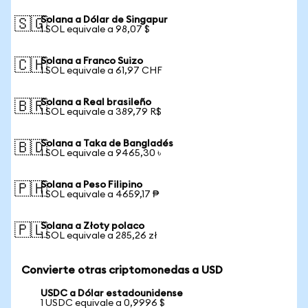
Solana a Dólar de Singapur
🇸🇬
1 SOL equivale a 98,07 $
Solana a Franco Suizo
🇨🇭
1 SOL equivale a 61,97 CHF
Solana a Real brasileño
🇧🇷
1 SOL equivale a 389,79 R$
Solana a Taka de Bangladés
🇧🇩
1 SOL equivale a 9465,30 ৳
Solana a Peso Filipino
🇵🇭
1 SOL equivale a 4659,17 ₱
Solana a Złoty polaco
🇵🇱
1 SOL equivale a 285,26 zł
Convierte otras criptomonedas a USD
USDC a Dólar estadounidense
1 USDC equivale a 0,9996 $