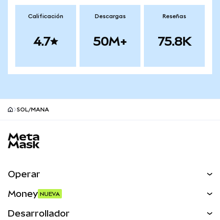
Calificación
Descargas
Reseñas
4.7
50M+
75.8K
SOL/MANA
Pie de página del sitio MetaMask
Operar
Canjear
Money
NUEVA
Predecir
NUEVA
Comprar
Desarrollador
Perps
NUEVA