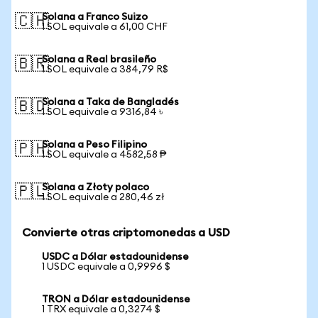
Solana a Franco Suizo
🇨🇭
1 SOL equivale a 61,00 CHF
Solana a Real brasileño
🇧🇷
1 SOL equivale a 384,79 R$
Solana a Taka de Bangladés
🇧🇩
1 SOL equivale a 9316,84 ৳
Solana a Peso Filipino
🇵🇭
1 SOL equivale a 4582,58 ₱
Solana a Złoty polaco
🇵🇱
1 SOL equivale a 280,46 zł
Convierte otras criptomonedas a USD
USDC a Dólar estadounidense
1 USDC equivale a 0,9996 $
TRON a Dólar estadounidense
1 TRX equivale a 0,3274 $