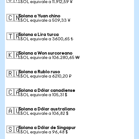
1 SOL equivale a 11.912,59 ¥
Solana a Yuan chino
🇨🇳
1 SOL equivale a 509,33 ¥
Solana a Lira turca
🇹🇷
1 SOL equivale a 3600,65 ₺
Solana a Won surcoreano
🇰🇷
1 SOL equivale a 106.280,65 ₩
Solana a Rublo ruso
🇷🇺
1 SOL equivale a 6210,20 ₽
Solana a Dólar canadiense
🇨🇦
1 SOL equivale a 105,31 $
Solana a Dólar australiano
🇦🇺
1 SOL equivale a 106,82 $
Solana a Dólar de Singapur
🇸🇬
1 SOL equivale a 96,48 $