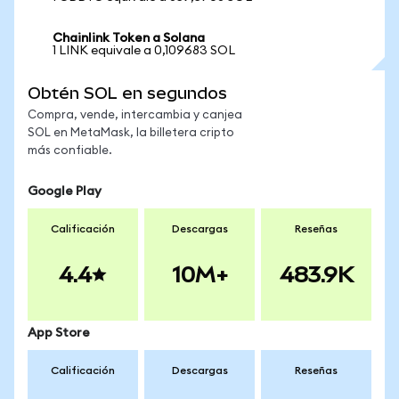
Chainlink Token a Solana
1 LINK equivale a 0,109683 SOL
Obtén SOL en segundos
Compra, vende, intercambia y canjea
SOL en MetaMask, la billetera cripto
más confiable.
Google Play
Calificación
Descargas
Reseñas
4.4
10M+
483.9K
App Store
Calificación
Descargas
Reseñas