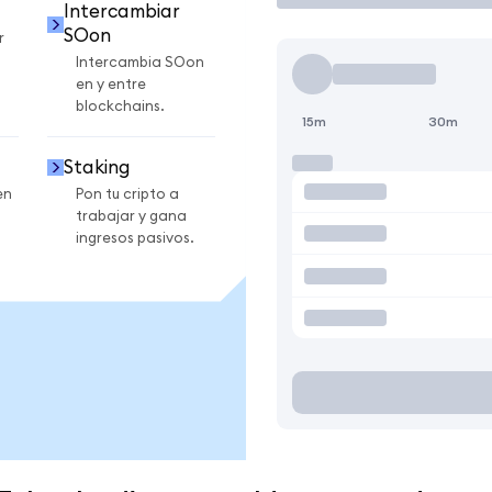
Intercambiar
SOon
r
Intercambia SOon
en y entre
blockchains.
15m
30m
Staking
en
Pon tu cripto a
trabajar y gana
ingresos pasivos.