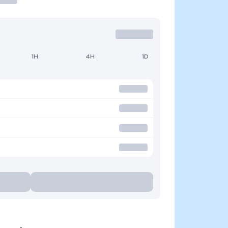
1H
4H
1D