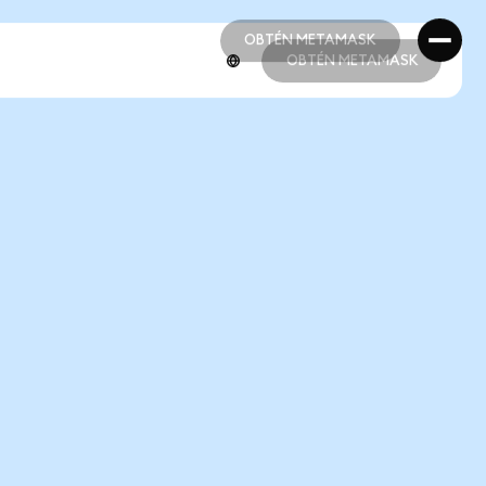
OBTÉN METAMASK
OBTÉN METAMASK
OBTÉN METAMASK
OBTÉN METAMASK