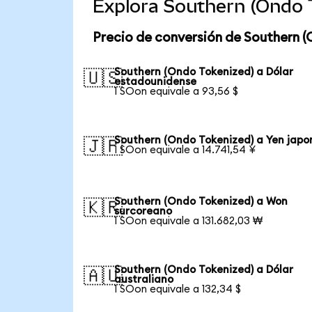
Explora Southern (Ondo 
Precio de conversión de Southern (
Southern (Ondo Tokenized) a Dólar
🇺🇸
estadounidense
1 SOon equivale a 93,56 $
Southern (Ondo Tokenized) a Yen japo
🇯🇵
1 SOon equivale a 14.741,54 ¥
Southern (Ondo Tokenized) a Won
🇰🇷
surcoreano
1 SOon equivale a 131.682,03 ₩
Southern (Ondo Tokenized) a Dólar
🇦🇺
australiano
1 SOon equivale a 132,34 $