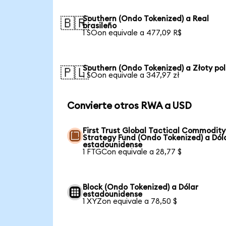
Southern (Ondo Tokenized) a Real
🇧🇷
brasileño
1 SOon equivale a 477,09 R$
Southern (Ondo Tokenized) a Złoty po
🇵🇱
1 SOon equivale a 347,97 zł
Convierte otros RWA a USD
First Trust Global Tactical Commodity
Strategy Fund (Ondo Tokenized) a Dól
estadounidense
1 FTGCon equivale a 28,77 $
Block (Ondo Tokenized) a Dólar
estadounidense
1 XYZon equivale a 78,50 $