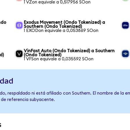
1 VZon equivale a 0,517956 SOon
ndo
Exodus Movement (Ondo Tokenized) a
Southern (Ondo Tokenized)
1 EXODon equivale a 0,053869 SOon
VinFast Auto (Ondo Tokenized) a Southern
d)
(Ondo Tokenized)
1 VFSon equivale a 0,035592 SOon
idad
o, respaldado ni está afiliado con Southern. El nombre de la e
o de referencia subyacente.
s