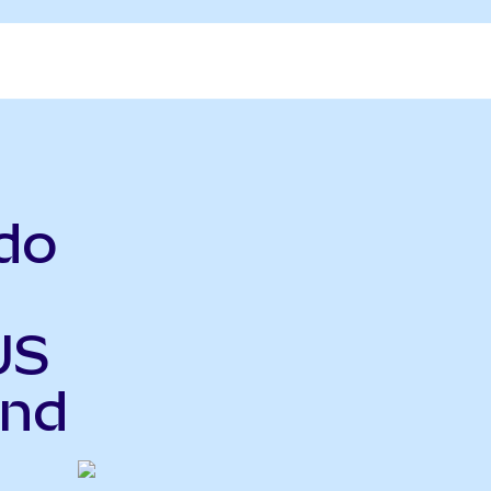
do
US
end