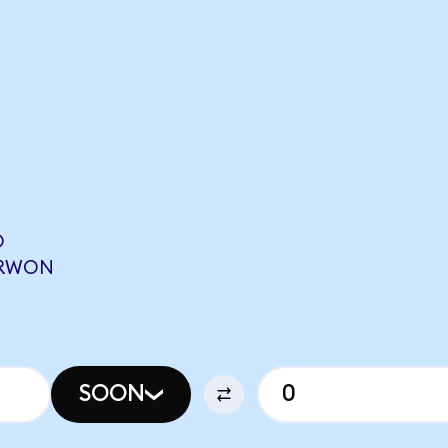
O
GRWON
SOON