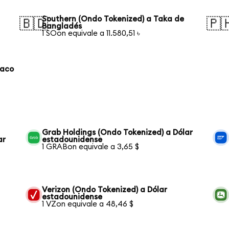
Southern (Ondo Tokenized) a Taka de
🇧🇩
🇵
Bangladés
1 SOon equivale a 11.580,51 ৳
laco
Grab Holdings (Ondo Tokenized) a Dólar
ar
estadounidense
1 GRABon equivale a 3,65 $
Verizon (Ondo Tokenized) a Dólar
estadounidense
1 VZon equivale a 48,46 $