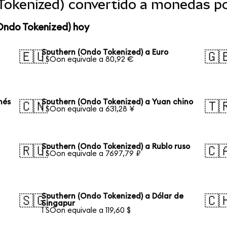
Tokenized) convertido a monedas p
Ondo Tokenized) hoy
Southern (Ondo Tokenized) a Euro
🇪🇺
🇬
1 SOon equivale a 80,92 €
nés
Southern (Ondo Tokenized) a Yuan chino
🇨🇳
🇹
1 SOon equivale a 631,28 ¥
Southern (Ondo Tokenized) a Rublo ruso
🇷🇺
🇨
1 SOon equivale a 7697,79 ₽
Southern (Ondo Tokenized) a Dólar de
🇸🇬
🇨
Singapur
1 SOon equivale a 119,60 $