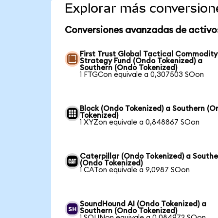
Explorar más conversion
Conversiones avanzadas de activo
First Trust Global Tactical Commodity
Strategy Fund (Ondo Tokenized) a
Southern (Ondo Tokenized)
1 FTGCon equivale a 0,307503 SOon
Block (Ondo Tokenized) a Southern (O
Tokenized)
1 XYZon equivale a 0,848867 SOon
Caterpillar (Ondo Tokenized) a Southe
(Ondo Tokenized)
1 CATon equivale a 9,0987 SOon
SoundHound AI (Ondo Tokenized) a
Southern (Ondo Tokenized)
1 SOUNon equivale a 0,084972 SOon