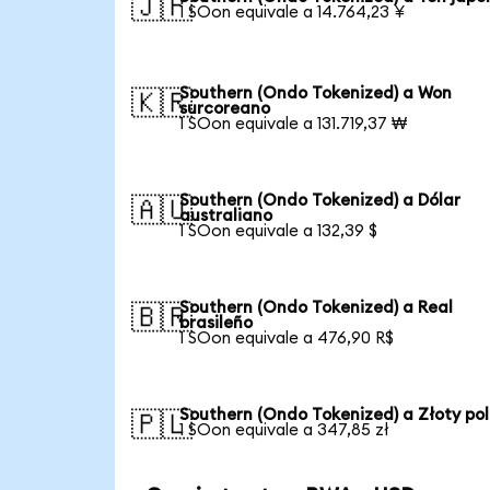
🇯🇵
1 SOon equivale a 14.764,23 ¥
Southern (Ondo Tokenized) a Won
🇰🇷
surcoreano
1 SOon equivale a 131.719,37 ₩
Southern (Ondo Tokenized) a Dólar
🇦🇺
australiano
1 SOon equivale a 132,39 $
Southern (Ondo Tokenized) a Real
🇧🇷
brasileño
1 SOon equivale a 476,90 R$
Southern (Ondo Tokenized) a Złoty po
🇵🇱
1 SOon equivale a 347,85 zł