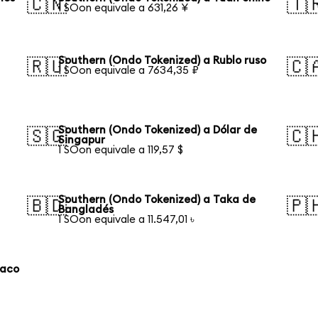
🇨🇳
🇹
1 SOon equivale a 631,26 ¥
Southern (Ondo Tokenized) a Rublo ruso
🇷🇺
🇨
1 SOon equivale a 7634,35 ₽
Southern (Ondo Tokenized) a Dólar de
🇸🇬
🇨
Singapur
1 SOon equivale a 119,57 $
Southern (Ondo Tokenized) a Taka de
🇧🇩
🇵
Bangladés
1 SOon equivale a 11.547,01 ৳
laco