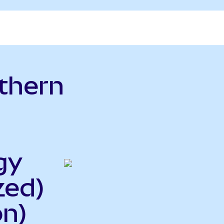
thern
gy
zed)
n)