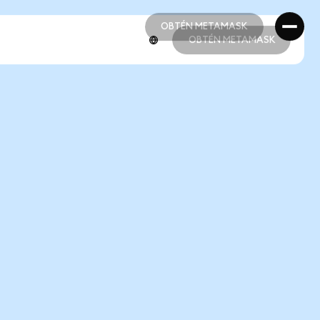
OBTÉN METAMASK
OBTÉN METAMASK
OBTÉN METAMASK
OBTÉN METAMASK