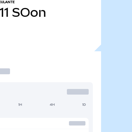
CULANTE
11
SOon
1H
4H
1D