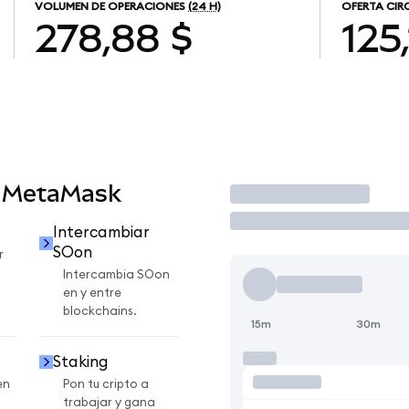
VOLUMEN DE OPERACIONES
(24 H)
OFERTA CIR
278,88 $
125,
n MetaMask
Operar
Intercambiar
SOon
r
Intercambia SOon
en y entre
blockchains.
15m
30m
Staking
en
Pon tu cripto a
trabajar y gana