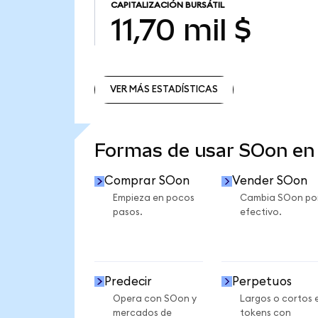
CAPITALIZACIÓN BURSÁTIL
11,70 mil $
VER MÁS ESTADÍSTICAS
VER MÁS ESTADÍSTICAS
Formas de usar SOon e
Comprar SOon
Vender SOon
Empieza en pocos
Cambia SOon po
pasos.
efectivo.
Predecir
Perpetuos
Opera con SOon y
Largos o cortos 
mercados de
tokens con