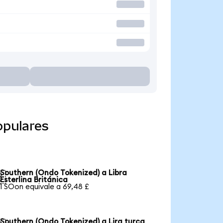
opulares
Southern (Ondo Tokenized) a Libra

Esterlina Británica
1 SOon equivale a 69,48 £
Southern (Ondo Tokenized) a Lira turca