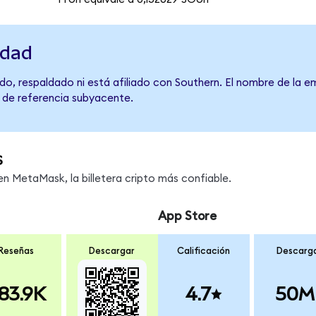
idad
o, respaldado ni está afiliado con Southern. El nombre de la e
o de referencia subyacente.
s
 MetaMask, la billetera cripto más confiable.
App Store
Reseñas
Descargar
Calificación
Descarg
83.9K
4.7
50M