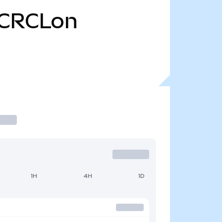
CRCLon
1H
4H
1D