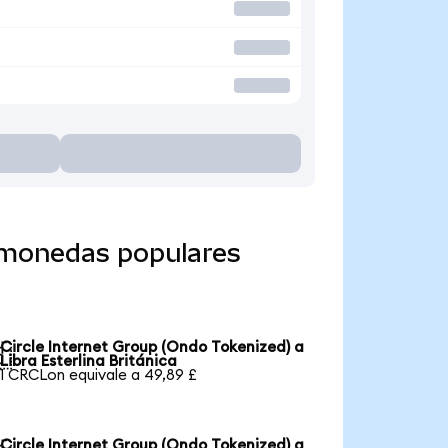
a monedas populares
Circle Internet Group (Ondo Tokenized) a

Libra Esterlina Británica
1 CRCLon equivale a 49,89 £
Circle Internet Group (Ondo Tokenized) a