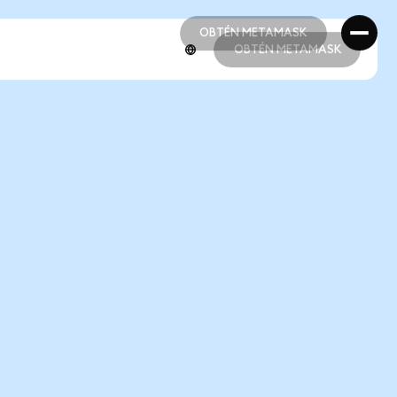
OBTÉN METAMASK
OBTÉN METAMASK
OBTÉN METAMASK
OBTÉN METAMASK