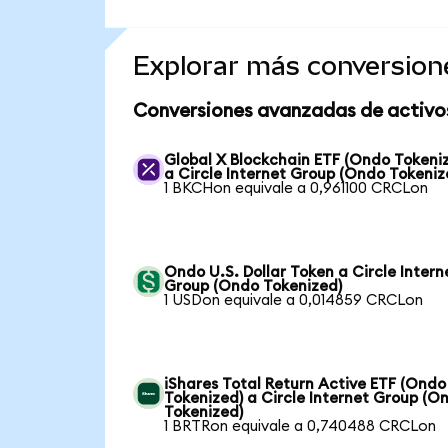
Explorar más conversion
Conversiones avanzadas de activo
Global X Blockchain ETF (Ondo Tokeni
a Circle Internet Group (Ondo Tokeniz
1 BKCHon equivale a 0,961100 CRCLon
Ondo U.S. Dollar Token a Circle Intern
Group (Ondo Tokenized)
1 USDon equivale a 0,014859 CRCLon
iShares Total Return Active ETF (Ondo
Tokenized) a Circle Internet Group (O
Tokenized)
1 BRTRon equivale a 0,740488 CRCLon