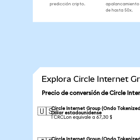
predicción cripto.
apalancamiento
de hasta 50x.
Explora Circle Internet 
Precio de conversión de Circle Int
Circle Internet Group (Ondo Tokenized
🇺🇸
Dólar estadounidense
1 CRCLon equivale a 67,30 $
Circle Internet Group (Ondo Tokenized