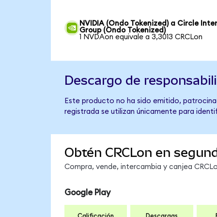
NVIDIA (Ondo Tokenized) a Circle Inte
Group (Ondo Tokenized)
1 NVDAon equivale a 3,3013 CRCLon
Descargo de responsabil
Este producto no ha sido emitido, patrocinad
registrada se utilizan únicamente para identi
Obtén CRCLon en segun
Compra, vende, intercambia y canjea CRCLon
Google Play
Calificación
Descargas