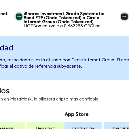
rnet
iShares Investment Grade Systematic
Bond ETF (Ondo Tokenized) a Circle
Internet Group (Ondo Tokenized)
1 IGEBon equivale a 0,663285 CRCLon
idad
o, respaldado ni está afiliado con Circle Internet Group. El no
ficar el activo de referencia subyacente.
dos
 en MetaMask, la billetera cripto más confiable.
App Store
Reseñas
Descargar
Calificación
Descarg