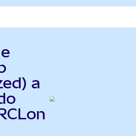
le
p
zed) a
do
CRCLon