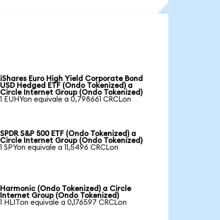
iShares Euro High Yield Corporate Bond
USD Hedged ETF (Ondo Tokenized) a
Circle Internet Group (Ondo Tokenized)
1 EUHYon equivale a 0,798661 CRCLon
SPDR S&P 500 ETF (Ondo Tokenized) a
Circle Internet Group (Ondo Tokenized)
1 SPYon equivale a 11,5496 CRCLon
Harmonic (Ondo Tokenized) a Circle
Internet Group (Ondo Tokenized)
1 HLITon equivale a 0,176597 CRCLon