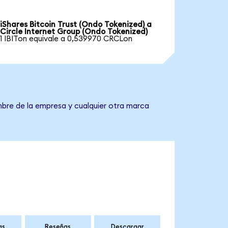
iShares Bitcoin Trust (Ondo Tokenized) a
Circle Internet Group (Ondo Tokenized)
1 IBITon equivale a 0,539970 CRCLon
mbre de la empresa y cualquier otra marca
as
Reseñas
Descargar