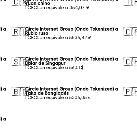
🇨🇳
🇹
Yuan chino
1 CRCLon equivale a 454,07 ¥
) a
Circle Internet Group (Ondo Tokenized) a
🇷🇺
🇨
Rublo ruso
1 CRCLon equivale a 5536,42 ₽
) a
Circle Internet Group (Ondo Tokenized) a
🇸🇬
🇨
Dólar de Singapur
1 CRCLon equivale a 86,01 $
) a
Circle Internet Group (Ondo Tokenized) a
🇧🇩
🇵
Taka de Bangladés
1 CRCLon equivale a 8306,05 ৳
) a