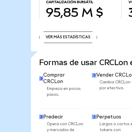
CAPITALIZACIÓN BURSÁTIL
V
95,85 M $
VER MÁS ESTADÍSTICAS
VER MÁS ESTADÍSTICAS
Formas de usar CRCLon
Comprar
Vender CRCLo
CRCLon
Cambia CRCLon
por efectivo.
Empieza en pocos
pasos.
Predecir
Perpetuos
Opera con CRCLon
Largos o cortos 
y mercados de
tokens con