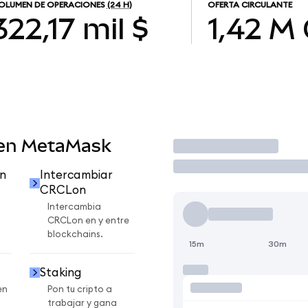
OLUMEN DE OPERACIONES
(24 H)
OFERTA CIRCULANTE
322,17 mil $
1,42 M
 en MetaMask
Operar
n
Intercambiar
CRCLon
Intercambia
CRCLon en y entre
blockchains.
15m
30m
Staking
en
Pon tu cripto a
trabajar y gana