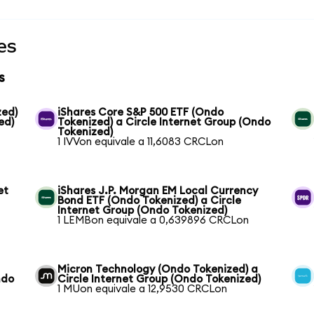
es
s
zed)
iShares Core S&P 500 ETF (Ondo
ed)
Tokenized) a Circle Internet Group (Ondo
Tokenized)
1 IVVon equivale a 11,6083 CRCLon
et
iShares J.P. Morgan EM Local Currency
Bond ETF (Ondo Tokenized) a Circle
Internet Group (Ondo Tokenized)
1 LEMBon equivale a 0,639896 CRCLon
Micron Technology (Ondo Tokenized) a
ndo
Circle Internet Group (Ondo Tokenized)
1 MUon equivale a 12,9530 CRCLon