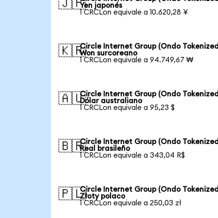
🇯🇵
Yen japonés
1 CRCLon equivale a 10.620,28 ¥
Circle Internet Group (Ondo Tokenized
🇰🇷
Won surcoreano
1 CRCLon equivale a 94.749,67 ₩
Circle Internet Group (Ondo Tokenized
🇦🇺
Dólar australiano
1 CRCLon equivale a 95,23 $
Circle Internet Group (Ondo Tokenized
🇧🇷
Real brasileño
1 CRCLon equivale a 343,04 R$
Circle Internet Group (Ondo Tokenized
🇵🇱
Złoty polaco
1 CRCLon equivale a 250,03 zł