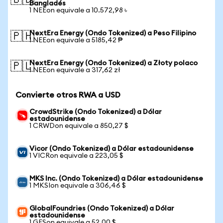
🇧🇩
Bangladés
1 NEEon equivale a 10.572,98 ৳
NextEra Energy (Ondo Tokenized) a Peso Filipino
🇵🇭
1 NEEon equivale a 5185,42 ₱
NextEra Energy (Ondo Tokenized) a Złoty polaco
🇵🇱
1 NEEon equivale a 317,62 zł
Convierte otros RWA a USD
CrowdStrike (Ondo Tokenized) a Dólar
estadounidense
1 CRWDon equivale a 850,27 $
Vicor (Ondo Tokenized) a Dólar estadounidense
1 VICRon equivale a 223,05 $
MKS Inc. (Ondo Tokenized) a Dólar estadounidense
1 MKSIon equivale a 306,46 $
GlobalFoundries (Ondo Tokenized) a Dólar
estadounidense
1 GFSon equivale a 52,00 $