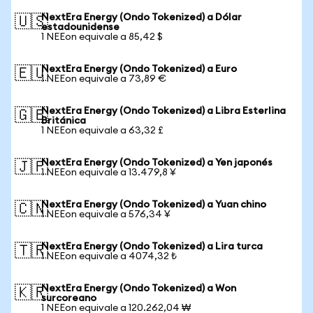
NextEra Energy (Ondo Tokenized) a Dólar
🇺🇸
estadounidense
1 NEEon equivale a 85,42 $
NextEra Energy (Ondo Tokenized) a Euro
🇪🇺
1 NEEon equivale a 73,89 €
NextEra Energy (Ondo Tokenized) a Libra Esterlina
🇬🇧
Británica
1 NEEon equivale a 63,32 £
NextEra Energy (Ondo Tokenized) a Yen japonés
🇯🇵
1 NEEon equivale a 13.479,8 ¥
NextEra Energy (Ondo Tokenized) a Yuan chino
🇨🇳
1 NEEon equivale a 576,34 ¥
NextEra Energy (Ondo Tokenized) a Lira turca
🇹🇷
1 NEEon equivale a 4074,32 ₺
NextEra Energy (Ondo Tokenized) a Won
🇰🇷
surcoreano
1 NEEon equivale a 120.262,04 ₩