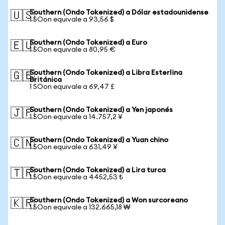
Southern (Ondo Tokenized) a Dólar estadounidense
🇺🇸
1 SOon equivale a 93,56 $
Southern (Ondo Tokenized) a Euro
🇪🇺
1 SOon equivale a 80,95 €
Southern (Ondo Tokenized) a Libra Esterlina
🇬🇧
Británica
1 SOon equivale a 69,47 £
Southern (Ondo Tokenized) a Yen japonés
🇯🇵
1 SOon equivale a 14.757,2 ¥
Southern (Ondo Tokenized) a Yuan chino
🇨🇳
1 SOon equivale a 631,49 ¥
Southern (Ondo Tokenized) a Lira turca
🇹🇷
1 SOon equivale a 4452,53 ₺
Southern (Ondo Tokenized) a Won surcoreano
🇰🇷
1 SOon equivale a 132.665,18 ₩