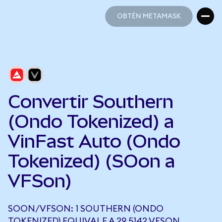
OBTÉN METAMASK
OBTÉN METAMASK
Convertir Southern
(Ondo Tokenized) a
VinFast Auto (Ondo
Tokenized) (SOon a
VFSon)
SOON/VFSON: 1 SOUTHERN (ONDO
TOKENIZED) EQUIVALE A 29,5142 VFSON