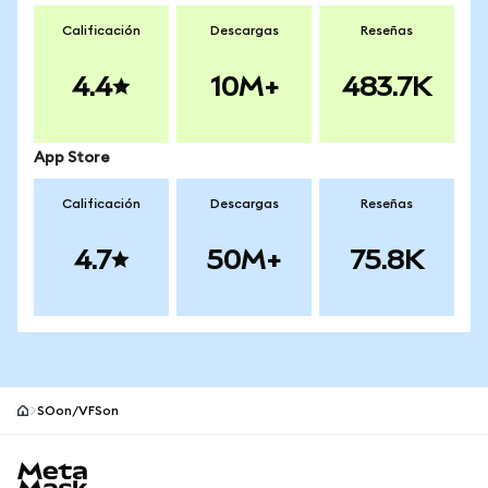
Calificación
Descargas
Reseñas
4.4
10M+
483.7K
App Store
Calificación
Descargas
Reseñas
4.7
50M+
75.8K
SOon/VFSon
Pie de página del sitio MetaMask