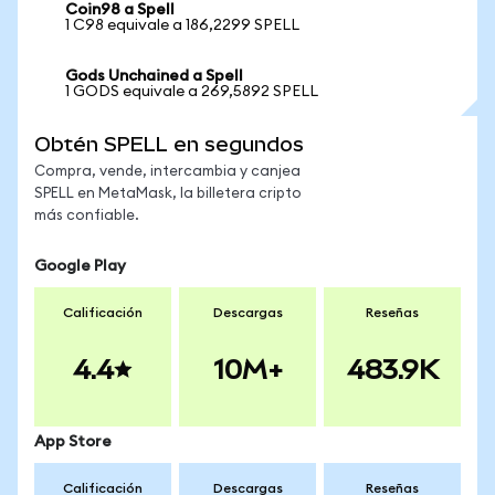
Coin98 a Spell
1 C98 equivale a 186,2299 SPELL
Gods Unchained a Spell
1 GODS equivale a 269,5892 SPELL
Obtén SPELL en segundos
Compra, vende, intercambia y canjea
SPELL en MetaMask, la billetera cripto
más confiable.
Google Play
Calificación
Descargas
Reseñas
4.4
10M+
483.9K
App Store
Calificación
Descargas
Reseñas