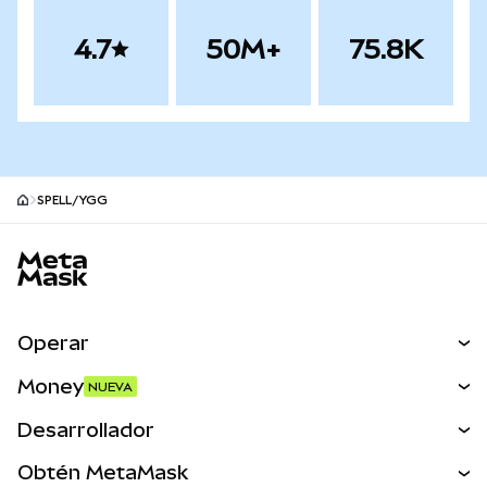
4.7
50M+
75.8K
SPELL/YGG
Pie de página del sitio MetaMask
Operar
Canjear
Money
NUEVA
Predecir
NUEVA
Comprar
Desarrollador
Perps
NUEVA
Tarjeta
Ver los documentos
Obtén MetaMask
Activos del mundo real