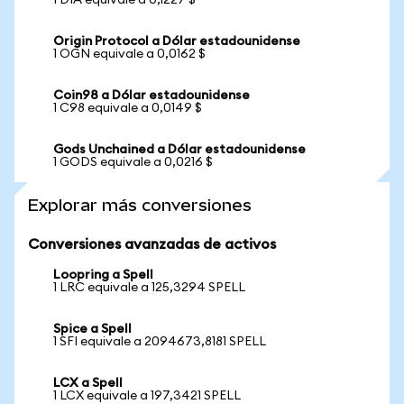
1 DIA equivale a 0,1227 $
Origin Protocol a Dólar estadounidense
1 OGN equivale a 0,0162 $
Coin98 a Dólar estadounidense
1 C98 equivale a 0,0149 $
Gods Unchained a Dólar estadounidense
1 GODS equivale a 0,0216 $
Explorar más conversiones
Conversiones avanzadas de activos
Loopring a Spell
1 LRC equivale a 125,3294 SPELL
Spice a Spell
1 SFI equivale a 2094673,8181 SPELL
LCX a Spell
1 LCX equivale a 197,3421 SPELL