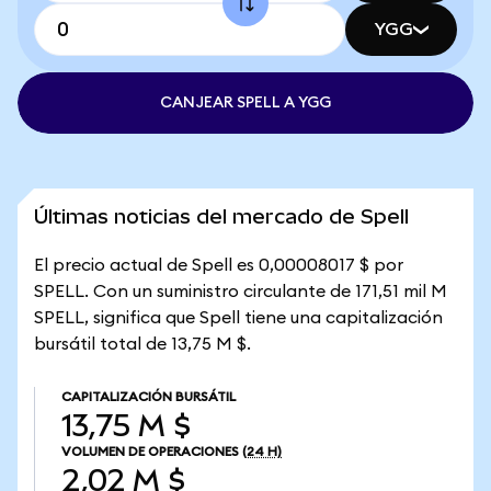
YGG
CANJEAR SPELL A YGG
Últimas noticias del mercado de Spell
El precio actual de Spell es 0,00008017 $ por
SPELL. Con un suministro circulante de 171,51 mil M
SPELL, significa que Spell tiene una capitalización
bursátil total de 13,75 M $.
CAPITALIZACIÓN BURSÁTIL
13,75 M $
VOLUMEN DE OPERACIONES
(24 H)
2,02 M $