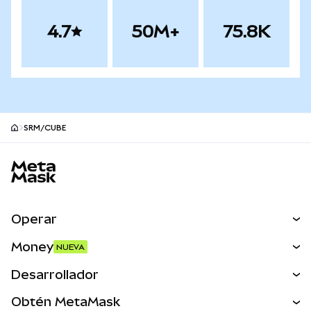
4.7
50M+
75.8K
SRM/CUBE
Pie de página del sitio MetaMask
Operar
Canjear
Money
NUEVA
Predecir
NUEVA
Comprar
Desarrollador
Perps
NUEVA
Tarjeta
Ver los documentos
Obtén MetaMask
Activos del mundo real