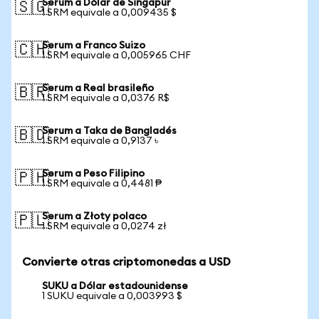
Serum a Dólar de Singapur
🇸🇬
1 SRM equivale a 0,009435 $
Serum a Franco Suizo
🇨🇭
1 SRM equivale a 0,005965 CHF
Serum a Real brasileño
🇧🇷
1 SRM equivale a 0,0376 R$
Serum a Taka de Bangladés
🇧🇩
1 SRM equivale a 0,9137 ৳
Serum a Peso Filipino
🇵🇭
1 SRM equivale a 0,4481 ₱
Serum a Złoty polaco
🇵🇱
1 SRM equivale a 0,0274 zł
Convierte otras criptomonedas a USD
SUKU a Dólar estadounidense
1 SUKU equivale a 0,003993 $