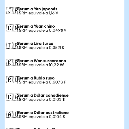
Serum a Yen japonés
🇯🇵
1 SRM equivale a 1,16 ¥
Serum a Yuan chino
🇨🇳
1 SRM equivale a 0,0498 ¥
Serum a Lira turca
🇹🇷
1 SRM equivale a 0,3521 ₺
Serum a Won surcoreano
🇰🇷
1 SRM equivale a 10,39 ₩
Serum a Rublo ruso
🇷🇺
1 SRM equivale a 0,6073 ₽
Serum a Dólar canadiense
🇨🇦
1 SRM equivale a 0,0103 $
Serum a Dólar australiano
🇦🇺
1 SRM equivale a 0,0104 $