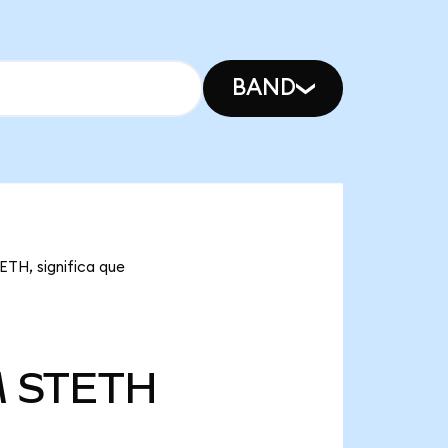
BAND
ETH, significa que
M
STETH