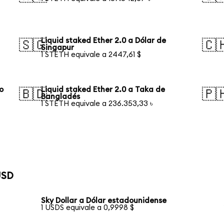
Liquid staked Ether 2.0 a Dólar de
🇸🇬
🇨
Singapur
1 STETH equivale a 2447,61 $
o
Liquid staked Ether 2.0 a Taka de
🇧🇩
🇵
Bangladés
1 STETH equivale a 236.353,33 ৳
USD
Sky Dollar a Dólar estadounidense
1 USDS equivale a 0,9998 $