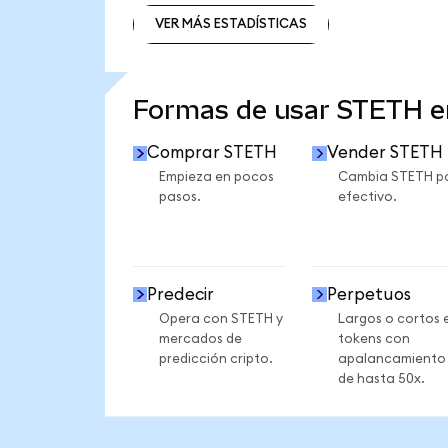
VER MÁS ESTADÍSTICAS
VER MÁS ESTADÍSTICAS
Formas de usar STETH 
Comprar STETH
Vender STETH
Empieza en pocos
Cambia STETH p
pasos.
efectivo.
Predecir
Perpetuos
Opera con STETH y
Largos o cortos 
mercados de
tokens con
predicción cripto.
apalancamiento
de hasta 50x.