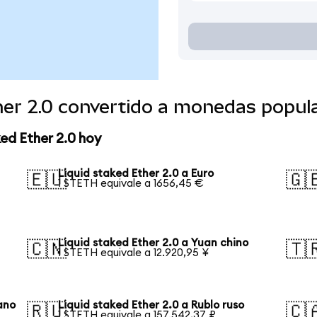
her 2.0 convertido a monedas popul
ed Ether 2.0 hoy
Liquid staked Ether 2.0 a Euro
🇪🇺
🇬
1 STETH equivale a 1656,45 €
Liquid staked Ether 2.0 a Yuan chino
🇨🇳
🇹
1 STETH equivale a 12.920,95 ¥
ano
Liquid staked Ether 2.0 a Rublo ruso
🇷🇺
🇨
1 STETH equivale a 157.542,37 ₽