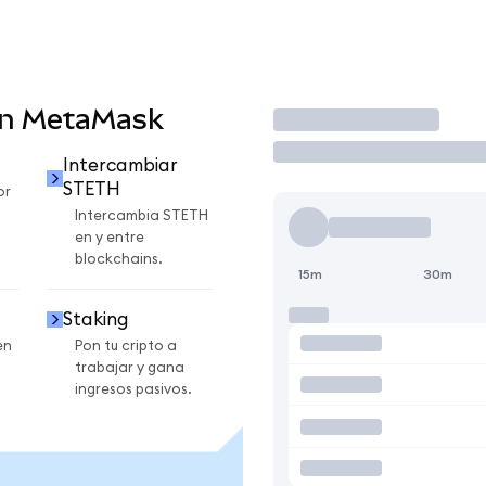
en MetaMask
Operar
Intercambiar
STETH
or
Intercambia STETH
en y entre
blockchains.
15m
30m
Staking
en
Pon tu cripto a
trabajar y gana
ingresos pasivos.