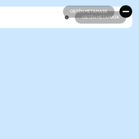
OBTÉN METAMASK
OBTÉN METAMASK
OBTÉN METAMASK
OBTÉN METAMASK