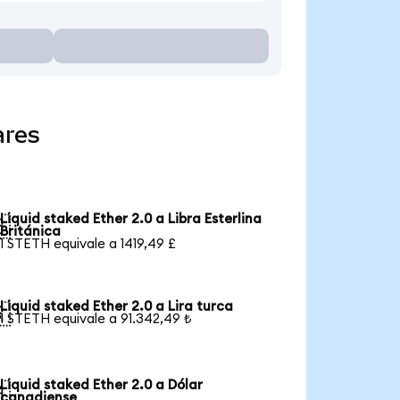
ares
Liquid staked Ether 2.0 a Libra Esterlina

Británica
1 STETH equivale a 1419,49 £
Liquid staked Ether 2.0 a Lira turca

1 STETH equivale a 91.342,49 ₺
Liquid staked Ether 2.0 a Dólar

canadiense