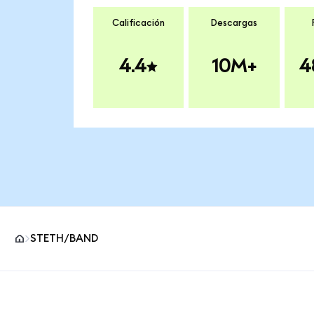
Calificación
Descargas
4.4
10M+
4
STETH/BAND
Pie de página del sitio MetaMask