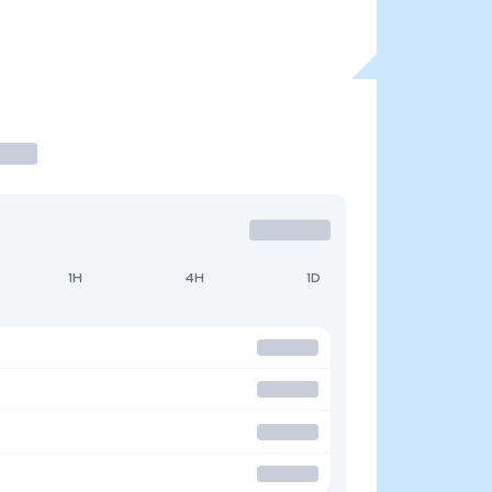
1H
4H
1D