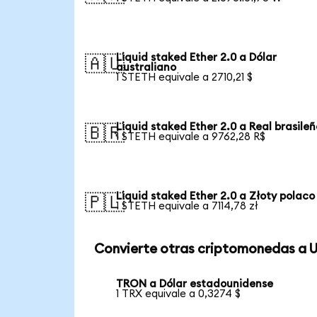
Liquid staked Ether 2.0 a Dólar
🇦🇺
australiano
1 STETH equivale a 2710,21 $
Liquid staked Ether 2.0 a Real brasileñ
🇧🇷
1 STETH equivale a 9762,28 R$
Liquid staked Ether 2.0 a Złoty polaco
🇵🇱
1 STETH equivale a 7114,78 zł
Convierte otras criptomonedas a 
TRON a Dólar estadounidense
1 TRX equivale a 0,3274 $