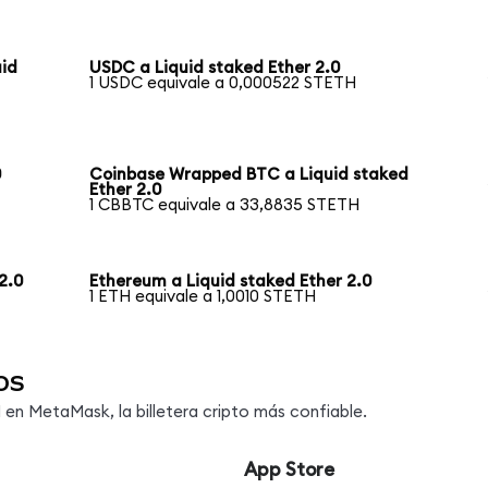
uid
USDC a Liquid staked Ether 2.0
1 USDC equivale a 0,000522 STETH
0
Coinbase Wrapped BTC a Liquid staked
Ether 2.0
1 CBBTC equivale a 33,8835 STETH
2.0
Ethereum a Liquid staked Ether 2.0
1 ETH equivale a 1,0010 STETH
os
n MetaMask, la billetera cripto más confiable.
App Store