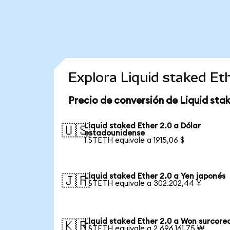
Explora Liquid staked Et
Precio de conversión de Liquid stak
Liquid staked Ether 2.0 a Dólar
🇺🇸
estadounidense
1 STETH equivale a 1915,06 $
Liquid staked Ether 2.0 a Yen japonés
🇯🇵
1 STETH equivale a 302.202,44 ¥
Liquid staked Ether 2.0 a Won surcore
🇰🇷
1 STETH equivale a 2.696.161,75 ₩