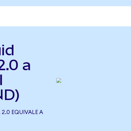
id
2.0 a
l
ND)
 2.0 EQUIVALE A