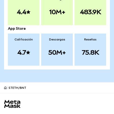
4.4
10M+
483.9K
App Store
Calificación
Descargas
Reseñas
4.7
50M+
75.8K
STETH/BNT
Pie de página del sitio MetaMask