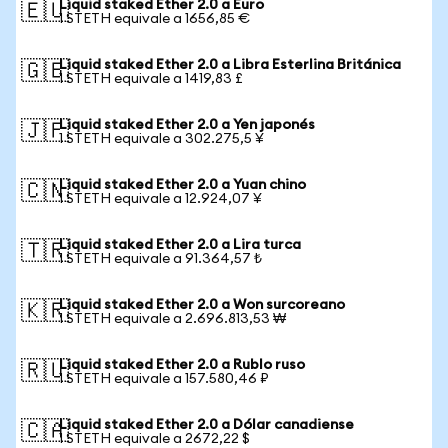
Liquid staked Ether 2.0 a Euro
🇪🇺
1 STETH equivale a 1656,85 €
Liquid staked Ether 2.0 a Libra Esterlina Británica
🇬🇧
1 STETH equivale a 1419,83 £
Liquid staked Ether 2.0 a Yen japonés
🇯🇵
1 STETH equivale a 302.275,5 ¥
Liquid staked Ether 2.0 a Yuan chino
🇨🇳
1 STETH equivale a 12.924,07 ¥
Liquid staked Ether 2.0 a Lira turca
🇹🇷
1 STETH equivale a 91.364,57 ₺
Liquid staked Ether 2.0 a Won surcoreano
🇰🇷
1 STETH equivale a 2.696.813,53 ₩
Liquid staked Ether 2.0 a Rublo ruso
🇷🇺
1 STETH equivale a 157.580,46 ₽
Liquid staked Ether 2.0 a Dólar canadiense
🇨🇦
1 STETH equivale a 2672,22 $