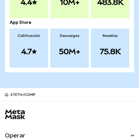
4.4
10M+
483.8K
App Store
Calificación
Descargas
Reseñas
4.7
50M+
75.8K
STETH/COMP
Pie de página del sitio MetaMask
Operar