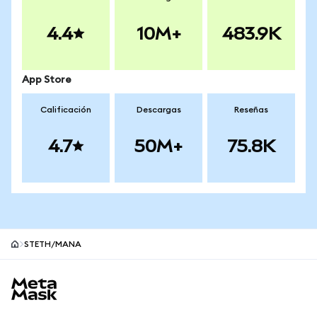
4.4
10M+
483.9K
App Store
Calificación
Descargas
Reseñas
4.7
50M+
75.8K
STETH/MANA
Pie de página del sitio MetaMask