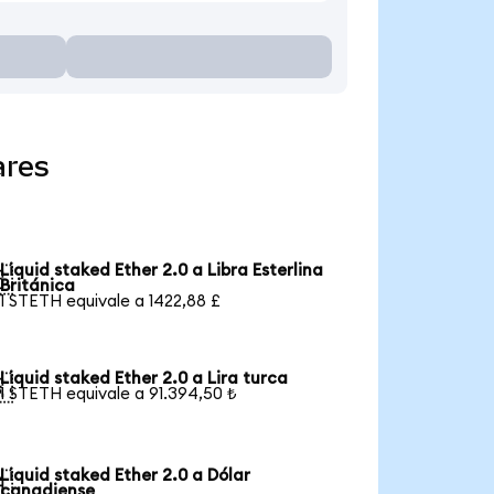
ares
Liquid staked Ether 2.0 a Libra Esterlina

Británica
1 STETH equivale a 1422,88 £
Liquid staked Ether 2.0 a Lira turca

1 STETH equivale a 91.394,50 ₺
Liquid staked Ether 2.0 a Dólar

canadiense