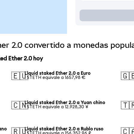
her 2.0 convertido a monedas popul
ed Ether 2.0 hoy
Liquid staked Ether 2.0 a Euro
🇪🇺
🇬
1 STETH equivale a 1657,98 €
Liquid staked Ether 2.0 a Yuan chino
🇨🇳
🇹
1 STETH equivale a 12.928,30 ¥
ano
Liquid staked Ether 2.0 a Rublo ruso
🇷🇺
🇨
1 STETH equivale a 156.352,96 ₽