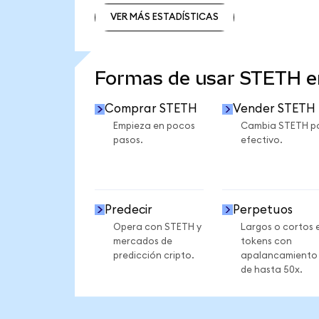
VER MÁS ESTADÍSTICAS
VER MÁS ESTADÍSTICAS
Formas de usar STETH 
Comprar STETH
Vender STETH
Empieza en pocos
Cambia STETH p
pasos.
efectivo.
Predecir
Perpetuos
Opera con STETH y
Largos o cortos 
mercados de
tokens con
predicción cripto.
apalancamiento
de hasta 50x.