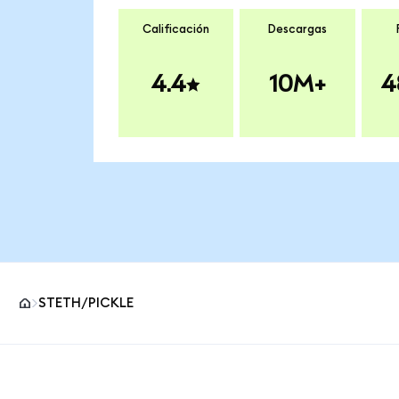
Calificación
Descargas
4.4
10M+
4
STETH/PICKLE
Pie de página del sitio MetaMask