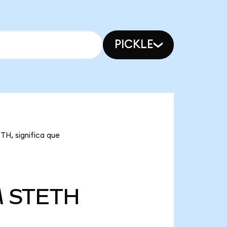
PICKLE
TH, significa que
M
STETH