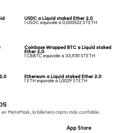
uid
USDC a Liquid staked Ether 2.0
1 USDC equivale a 0,000522 STETH
0
Coinbase Wrapped BTC a Liquid staked
Ether 2.0
1 CBBTC equivale a 33,9311 STETH
2.0
Ethereum a Liquid staked Ether 2.0
1 ETH equivale a 1,0029 STETH
os
n MetaMask, la billetera cripto más confiable.
App Store