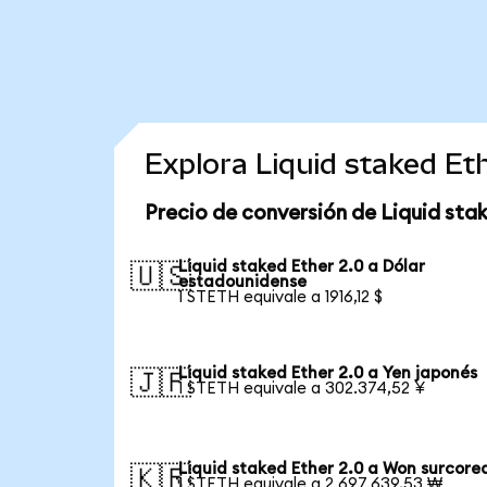
Explora Liquid staked Et
Precio de conversión de Liquid stak
Liquid staked Ether 2.0 a Dólar
🇺🇸
estadounidense
1 STETH equivale a 1916,12 $
Liquid staked Ether 2.0 a Yen japonés
🇯🇵
1 STETH equivale a 302.374,52 ¥
Liquid staked Ether 2.0 a Won surcore
🇰🇷
1 STETH equivale a 2.697.639,53 ₩