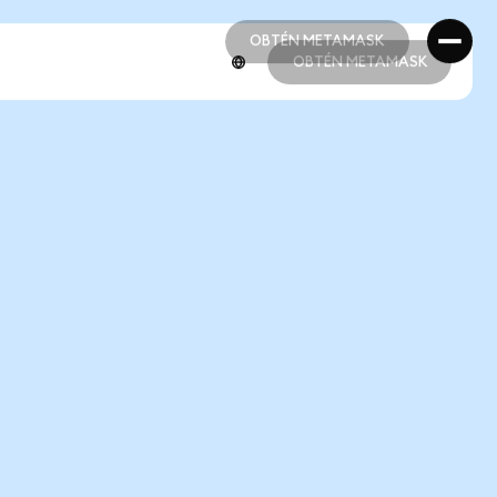
OBTÉN METAMASK
OBTÉN METAMASK
OBTÉN METAMASK
OBTÉN METAMASK