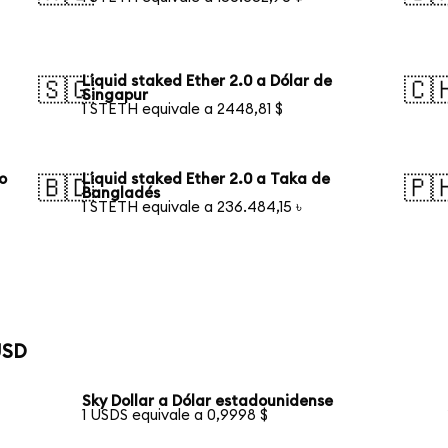
Liquid staked Ether 2.0 a Dólar de
🇸🇬
🇨
Singapur
1 STETH equivale a 2448,81 $
o
Liquid staked Ether 2.0 a Taka de
🇧🇩
🇵
Bangladés
1 STETH equivale a 236.484,15 ৳
USD
Sky Dollar a Dólar estadounidense
1 USDS equivale a 0,9998 $