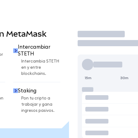
en MetaMask
Operar
Intercambiar
STETH
or
Intercambia STETH
en y entre
blockchains.
15m
30m
Staking
en
Pon tu cripto a
trabajar y gana
ingresos pasivos.