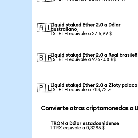
Liquid staked Ether 2.0 a Dólar
🇦🇺
australiano
1 STETH equivale a 2715,99 $
Liquid staked Ether 2.0 a Real brasileñ
🇧🇷
1 STETH equivale a 9767,08 R$
Liquid staked Ether 2.0 a Złoty polaco
🇵🇱
1 STETH equivale a 7118,72 zł
Convierte otras criptomonedas a 
TRON a Dólar estadounidense
1 TRX equivale a 0,3288 $