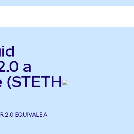
id
2.0 a
e (STETH
R 2.0 EQUIVALE A