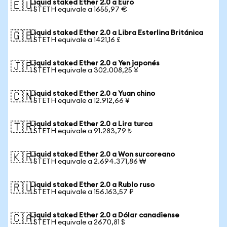
Liquid staked Ether 2.0 a Euro
🇪🇺
1 STETH equivale a 1655,97 €
Liquid staked Ether 2.0 a Libra Esterlina Británica
🇬🇧
1 STETH equivale a 1421,16 £
Liquid staked Ether 2.0 a Yen japonés
🇯🇵
1 STETH equivale a 302.008,25 ¥
Liquid staked Ether 2.0 a Yuan chino
🇨🇳
1 STETH equivale a 12.912,66 ¥
Liquid staked Ether 2.0 a Lira turca
🇹🇷
1 STETH equivale a 91.283,79 ₺
Liquid staked Ether 2.0 a Won surcoreano
🇰🇷
1 STETH equivale a 2.694.371,86 ₩
Liquid staked Ether 2.0 a Rublo ruso
🇷🇺
1 STETH equivale a 156.163,57 ₽
Liquid staked Ether 2.0 a Dólar canadiense
🇨🇦
1 STETH equivale a 2670,81 $