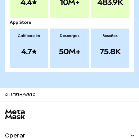
4.4
10M+
483.9K
App Store
Calificación
Descargas
Reseñas
4.7
50M+
75.8K
STETH/WBTC
Pie de página del sitio MetaMask
Operar