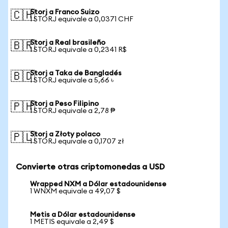
Storj a Franco Suizo
🇨🇭
1 STORJ equivale a 0,0371 CHF
Storj a Real brasileño
🇧🇷
1 STORJ equivale a 0,2341 R$
Storj a Taka de Bangladés
🇧🇩
1 STORJ equivale a 5,66 ৳
Storj a Peso Filipino
🇵🇭
1 STORJ equivale a 2,78 ₱
Storj a Złoty polaco
🇵🇱
1 STORJ equivale a 0,1707 zł
Convierte otras criptomonedas a USD
Wrapped NXM a Dólar estadounidense
1 WNXM equivale a 49,07 $
Metis a Dólar estadounidense
1 METIS equivale a 2,49 $