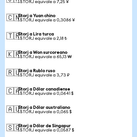
1 STORJ equivale a 7,25 ¥
Storj a Yuan chino
🇨🇳
1 STORJ equivale a 0,3086 ¥
Storj a Lira turca
🇹🇷
1 STORJ equivale a 2,18 ₺
Storj a Won surcoreano
🇰🇷
1 STORJ equivale a 65,13 ₩
Storj a Rublo ruso
🇷🇺
1 STORJ equivale a 3,73 ₽
Storj a Dólar canadiense
🇨🇦
1 STORJ equivale a 0,0641 $
Storj a Dólar australiano
🇦🇺
1 STORJ equivale a 0,065 $
Storj a Dólar de Singapur
🇸🇬
1 STORJ equivale a 0,0587 $