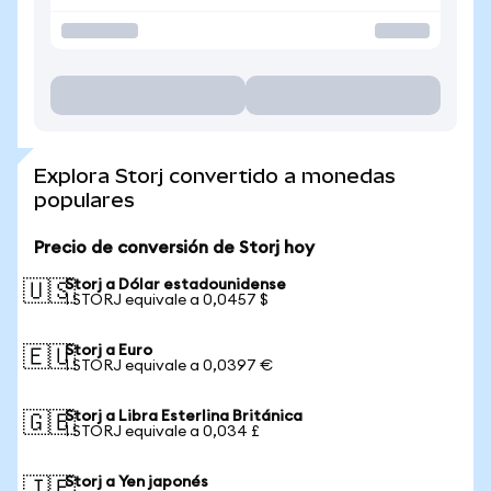
Explora Storj convertido a monedas
populares
Precio de conversión de Storj hoy
Storj a Dólar estadounidense
🇺🇸
1 STORJ equivale a 0,0457 $
Storj a Euro
🇪🇺
1 STORJ equivale a 0,0397 €
Storj a Libra Esterlina Británica
🇬🇧
1 STORJ equivale a 0,034 £
Storj a Yen japonés
🇯🇵