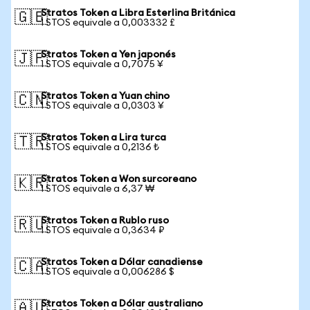
Stratos Token a Libra Esterlina Británica
🇬🇧
1 STOS equivale a 0,003332 £
Stratos Token a Yen japonés
🇯🇵
1 STOS equivale a 0,7075 ¥
Stratos Token a Yuan chino
🇨🇳
1 STOS equivale a 0,0303 ¥
Stratos Token a Lira turca
🇹🇷
1 STOS equivale a 0,2136 ₺
Stratos Token a Won surcoreano
🇰🇷
1 STOS equivale a 6,37 ₩
Stratos Token a Rublo ruso
🇷🇺
1 STOS equivale a 0,3634 ₽
Stratos Token a Dólar canadiense
🇨🇦
1 STOS equivale a 0,006286 $
Stratos Token a Dólar australiano
🇦🇺