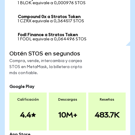
1 BLOK equivale a 0,000976 STOS
Compound 0x a Stratos Token
1 CZRX equivale a 0,364517 STOS
Fodl Finance a Stratos Token
1 FODL equivale a 0,064496 STOS
Obtén STOS en segundos
Compra, vende, intercambia y canjea
STOS en MetaMask, la billetera cripto
más confiable.
Google Play
Calificación
Descargas
Reseñas
4.4
10M+
483.7K
App Store