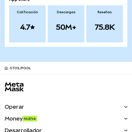
Calificación
Descargas
Reseñas
4.7
50M+
75.8K
STOS/POOL
Pie de página del sitio MetaMask
Operar
Canjear
Money
NUEVA
Predecir
NUEVA
Comprar
Desarrollador