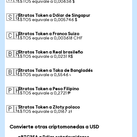
1 STOS equivale a 0,00636 $
Stratos Token a Dólar de Singapur
🇸🇬
1 STOS equivale a 0,005746 $
Stratos Token a Franco Suizo
🇨🇭
1 STOS equivale a 0,003618 CHF
Stratos Token a Real brasileño
🇧🇷
1 STOS equivale a 0,0231 R$
Stratos Token a Taka de Bangladés
🇧🇩
1 STOS equivale a 0,5546 ৳
Stratos Token a Peso Filipino
🇵🇭
1 STOS equivale a 0,2721 ₱
Stratos Token a Złoty polaco
🇵🇱
1 STOS equivale a 0,0167 zł
Convierte otras criptomonedas a USD