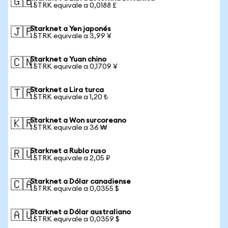
🇬🇧
1 STRK equivale a 0,0188 £
Starknet a Yen japonés
🇯🇵
1 STRK equivale a 3,99 ¥
Starknet a Yuan chino
🇨🇳
1 STRK equivale a 0,1709 ¥
Starknet a Lira turca
🇹🇷
1 STRK equivale a 1,20 ₺
Starknet a Won surcoreano
🇰🇷
1 STRK equivale a 36 ₩
Starknet a Rublo ruso
🇷🇺
1 STRK equivale a 2,05 ₽
Starknet a Dólar canadiense
🇨🇦
1 STRK equivale a 0,0355 $
Starknet a Dólar australiano
🇦🇺
1 STRK equivale a 0,0359 $