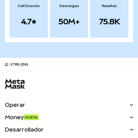
Calificación
Descargas
Reseñas
4.7
50M+
75.8K
STRK/ENS
Pie de página del sitio MetaMask
Operar
Canjear
Money
NUEVA
Predecir
NUEVA
Comprar
Desarrollador
Perps
NUEVA
Tarjeta
Ver los documentos