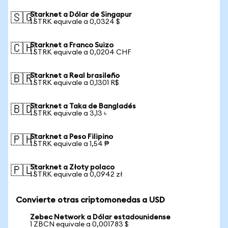
Starknet a Dólar de Singapur
🇸🇬
1 STRK equivale a 0,0324 $
Starknet a Franco Suizo
🇨🇭
1 STRK equivale a 0,0204 CHF
Starknet a Real brasileño
🇧🇷
1 STRK equivale a 0,1301 R$
Starknet a Taka de Bangladés
🇧🇩
1 STRK equivale a 3,13 ৳
Starknet a Peso Filipino
🇵🇭
1 STRK equivale a 1,54 ₱
Starknet a Złoty polaco
🇵🇱
1 STRK equivale a 0,0942 zł
Convierte otras criptomonedas a USD
Zebec Network a Dólar estadounidense
1 ZBCN equivale a 0,001783 $