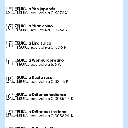
SUKU a Yen japonés
🇯🇵
1 SUKU equivale a 0,6272 ¥
SUKU a Yuan chino
🇨🇳
1 SUKU equivale a 0,0268 ¥
SUKU a Lira turca
🇹🇷
1 SUKU equivale a 0,1896 ₺
SUKU a Won surcoreano
🇰🇷
1 SUKU equivale a 5,6 ₩
SUKU a Rublo ruso
🇷🇺
1 SUKU equivale a 0,3243 ₽
SUKU a Dólar canadiense
🇨🇦
1 SUKU equivale a 0,005547 $
SUKU a Dólar australiano
🇦🇺
1 SUKU equivale a 0,005624 $