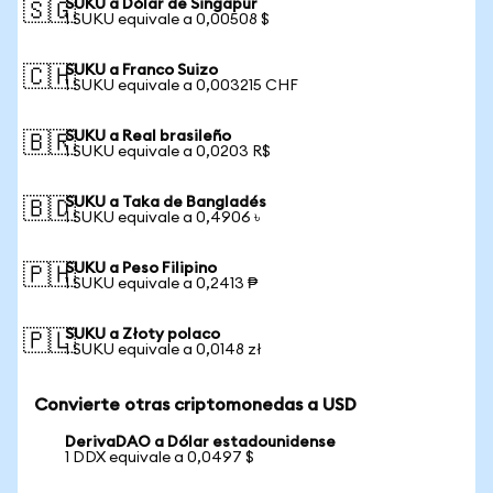
SUKU a Dólar de Singapur
🇸🇬
1 SUKU equivale a 0,00508 $
SUKU a Franco Suizo
🇨🇭
1 SUKU equivale a 0,003215 CHF
SUKU a Real brasileño
🇧🇷
1 SUKU equivale a 0,0203 R$
SUKU a Taka de Bangladés
🇧🇩
1 SUKU equivale a 0,4906 ৳
SUKU a Peso Filipino
🇵🇭
1 SUKU equivale a 0,2413 ₱
SUKU a Złoty polaco
🇵🇱
1 SUKU equivale a 0,0148 zł
Convierte otras criptomonedas a USD
DerivaDAO a Dólar estadounidense
1 DDX equivale a 0,0497 $