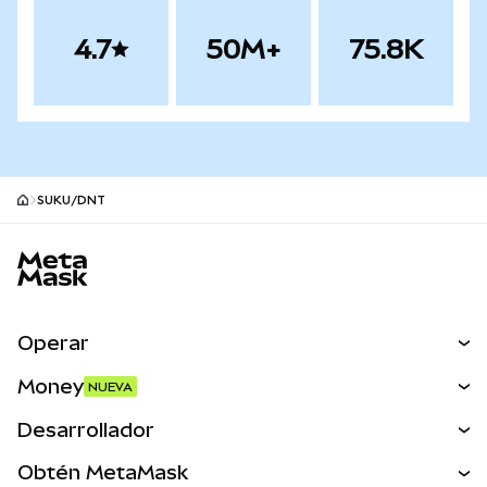
4.7
50M+
75.8K
SUKU/DNT
Pie de página del sitio MetaMask
Operar
Canjear
Money
NUEVA
Predecir
NUEVA
Comprar
Desarrollador
Perps
NUEVA
Tarjeta
Ver los documentos
Obtén MetaMask
Activos del mundo real