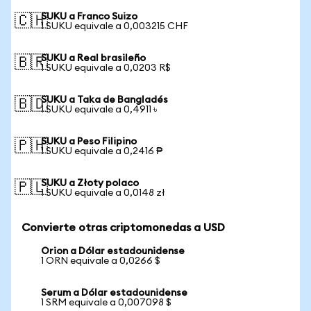
SUKU a Franco Suizo
🇨🇭
1 SUKU equivale a 0,003215 CHF
SUKU a Real brasileño
🇧🇷
1 SUKU equivale a 0,0203 R$
SUKU a Taka de Bangladés
🇧🇩
1 SUKU equivale a 0,4911 ৳
SUKU a Peso Filipino
🇵🇭
1 SUKU equivale a 0,2416 ₱
SUKU a Złoty polaco
🇵🇱
1 SUKU equivale a 0,0148 zł
Convierte otras criptomonedas a USD
Orion a Dólar estadounidense
1 ORN equivale a 0,0266 $
Serum a Dólar estadounidense
1 SRM equivale a 0,007098 $