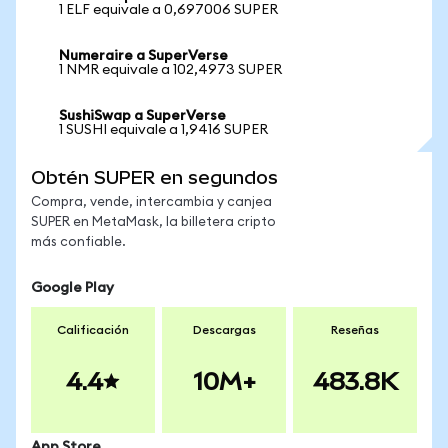
1 ELF equivale a 0,697006 SUPER
Numeraire a SuperVerse
1 NMR equivale a 102,4973 SUPER
SushiSwap a SuperVerse
1 SUSHI equivale a 1,9416 SUPER
Obtén SUPER en segundos
Compra, vende, intercambia y canjea
SUPER en MetaMask, la billetera cripto
más confiable.
Google Play
Calificación
Descargas
Reseñas
4.4
10M+
483.8K
App Store