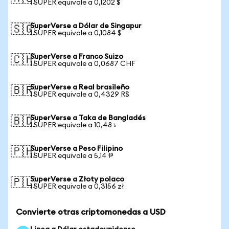
1 SUPER equivale a 0,1202 $
SuperVerse a Dólar de Singapur
🇸🇬
1 SUPER equivale a 0,1084 $
SuperVerse a Franco Suizo
🇨🇭
1 SUPER equivale a 0,0687 CHF
SuperVerse a Real brasileño
🇧🇷
1 SUPER equivale a 0,4329 R$
SuperVerse a Taka de Bangladés
🇧🇩
1 SUPER equivale a 10,48 ৳
SuperVerse a Peso Filipino
🇵🇭
1 SUPER equivale a 5,14 ₱
SuperVerse a Złoty polaco
🇵🇱
1 SUPER equivale a 0,3156 zł
Convierte otras criptomonedas a USD