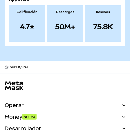
Calificación
Descargas
Reseñas
4.7
50M+
75.8K
SUPER/ENJ
Pie de página del sitio MetaMask
Operar
Canjear
Money
NUEVA
Predecir
NUEVA
Comprar
Desarrollador