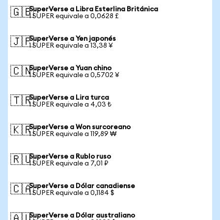
SuperVerse a Libra Esterlina Británica
🇬🇧
1 SUPER equivale a 0,0628 £
SuperVerse a Yen japonés
🇯🇵
1 SUPER equivale a 13,38 ¥
SuperVerse a Yuan chino
🇨🇳
1 SUPER equivale a 0,5702 ¥
SuperVerse a Lira turca
🇹🇷
1 SUPER equivale a 4,03 ₺
SuperVerse a Won surcoreano
🇰🇷
1 SUPER equivale a 119,89 ₩
SuperVerse a Rublo ruso
🇷🇺
1 SUPER equivale a 7,01 ₽
SuperVerse a Dólar canadiense
🇨🇦
1 SUPER equivale a 0,1184 $
SuperVerse a Dólar australiano
🇦🇺