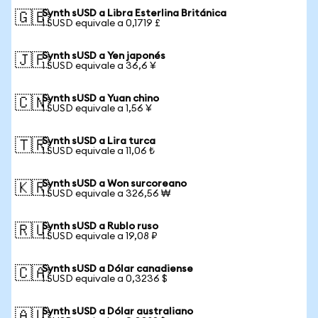
Synth sUSD a Libra Esterlina Británica
🇬🇧
1 SUSD equivale a 0,1719 £
Synth sUSD a Yen japonés
🇯🇵
1 SUSD equivale a 36,6 ¥
Synth sUSD a Yuan chino
🇨🇳
1 SUSD equivale a 1,56 ¥
Synth sUSD a Lira turca
🇹🇷
1 SUSD equivale a 11,06 ₺
Synth sUSD a Won surcoreano
🇰🇷
1 SUSD equivale a 326,56 ₩
Synth sUSD a Rublo ruso
🇷🇺
1 SUSD equivale a 19,08 ₽
Synth sUSD a Dólar canadiense
🇨🇦
1 SUSD equivale a 0,3236 $
Synth sUSD a Dólar australiano
🇦🇺