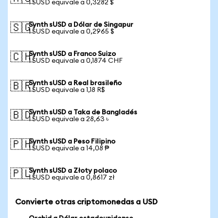
1 SUSD equivale a 0,3282 $
Synth sUSD a Dólar de Singapur
🇸🇬
1 SUSD equivale a 0,2965 $
Synth sUSD a Franco Suizo
🇨🇭
1 SUSD equivale a 0,1874 CHF
Synth sUSD a Real brasileño
🇧🇷
1 SUSD equivale a 1,18 R$
Synth sUSD a Taka de Bangladés
🇧🇩
1 SUSD equivale a 28,63 ৳
Synth sUSD a Peso Filipino
🇵🇭
1 SUSD equivale a 14,08 ₱
Synth sUSD a Złoty polaco
🇵🇱
1 SUSD equivale a 0,8617 zł
Convierte otras criptomonedas a USD