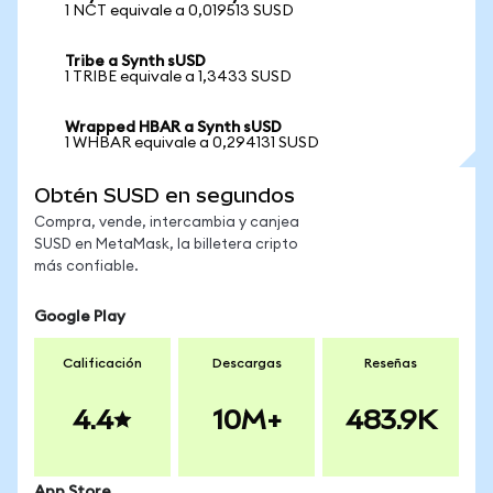
1 NCT equivale a 0,019513 SUSD
Tribe a Synth sUSD
1 TRIBE equivale a 1,3433 SUSD
Wrapped HBAR a Synth sUSD
1 WHBAR equivale a 0,294131 SUSD
Obtén SUSD en segundos
Compra, vende, intercambia y canjea
SUSD en MetaMask, la billetera cripto
más confiable.
Google Play
Calificación
Descargas
Reseñas
4.4
10M+
483.9K
App Store