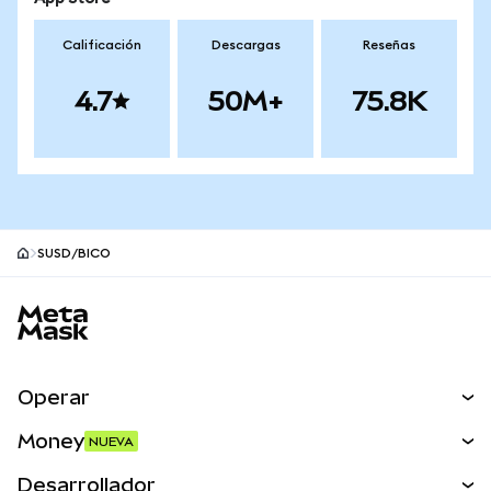
Calificación
Descargas
Reseñas
4.7
50M+
75.8K
SUSD/BICO
Pie de página del sitio MetaMask
Operar
Canjear
Money
NUEVA
Predecir
NUEVA
Comprar
Desarrollador