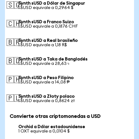
Synth sUSD a Dólar de Singapur
🇸🇬
1 SUSD equivale a 0,2964 $
Synth sUSD a Franco Suizo
🇨🇭
1 SUSD equivale a 0,1876 CHF
Synth sUSD a Real brasileño
🇧🇷
1 SUSD equivale a 1,18 R$
Synth sUSD a Taka de Bangladés
🇧🇩
1 SUSD equivale a 28,63 ৳
Synth sUSD a Peso Filipino
🇵🇭
1 SUSD equivale a 14,08 ₱
Synth sUSD a Złoty polaco
🇵🇱
1 SUSD equivale a 0,8624 zł
Convierte otras criptomonedas a USD
Orchid a Dólar estadounidense
1 OXT equivale a 0,0104 $