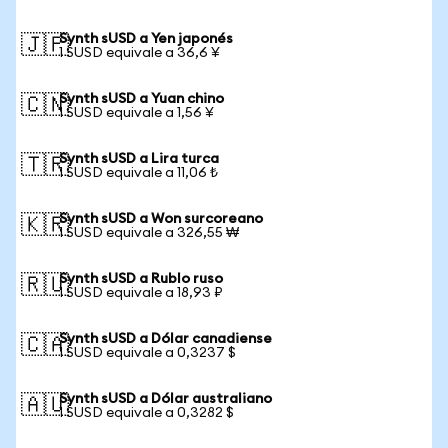
Synth sUSD a Yen japonés
🇯🇵
1 SUSD equivale a 36,6 ¥
Synth sUSD a Yuan chino
🇨🇳
1 SUSD equivale a 1,56 ¥
Synth sUSD a Lira turca
🇹🇷
1 SUSD equivale a 11,06 ₺
Synth sUSD a Won surcoreano
🇰🇷
1 SUSD equivale a 326,55 ₩
Synth sUSD a Rublo ruso
🇷🇺
1 SUSD equivale a 18,93 ₽
Synth sUSD a Dólar canadiense
🇨🇦
1 SUSD equivale a 0,3237 $
Synth sUSD a Dólar australiano
🇦🇺
1 SUSD equivale a 0,3282 $