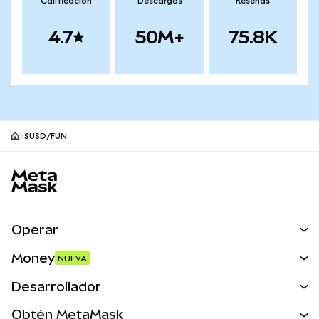
Calificación
Descargas
Reseñas
4.7
50M+
75.8K
SUSD/FUN
Pie de página del sitio MetaMask
Operar
Canjear
Money
NUEVA
Predecir
NUEVA
Comprar
Desarrollador
Perps
NUEVA
Tarjeta
Ver los documentos
Obtén MetaMask