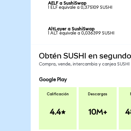
AELF a SushiSwap
1 ELF equivale a 0,375109 SUSHI
AltLayer a SushiSwap
1 ALT equivale a 0,036399 SUSHI
Obtén SUSHI en segund
Compra, vende, intercambia y canjea SUSHI e
Google Play
Calificación
Descargas
4.4
10M+
4