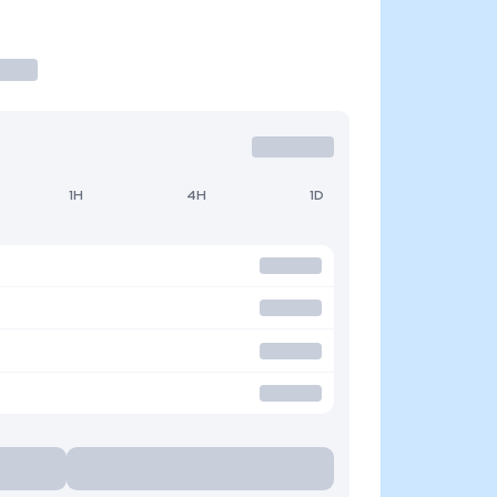
1H
4H
1D