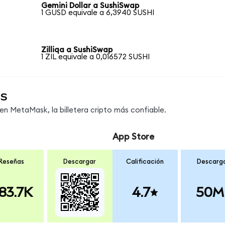
Gemini Dollar a SushiSwap
1 GUSD equivale a 6,3940 SUSHI
Zilliqa a SushiSwap
1 ZIL equivale a 0,016572 SUSHI
os
n MetaMask, la billetera cripto más confiable.
App Store
Reseñas
Descargar
Calificación
Descarg
83.7K
4.7
50M