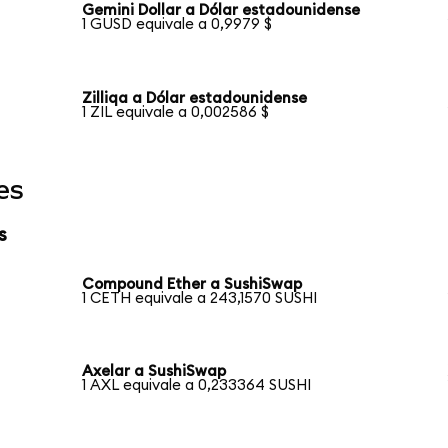
Gemini Dollar a Dólar estadounidense
1 GUSD equivale a 0,9979 $
Zilliqa a Dólar estadounidense
1 ZIL equivale a 0,002586 $
es
s
Compound Ether a SushiSwap
1 CETH equivale a 243,1570 SUSHI
Axelar a SushiSwap
1 AXL equivale a 0,233364 SUSHI