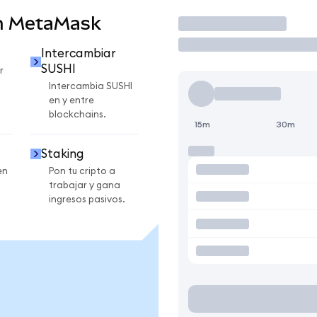
n MetaMask
Operar
Intercambiar
SUSHI
r
Intercambia SUSHI
en y entre
blockchains.
15m
30m
Staking
en
Pon tu cripto a
trabajar y gana
ingresos pasivos.