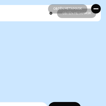
OBTÉN METAMASK
OBTÉN METAMASK
OBTÉN METAMASK
OBTÉN METAMASK