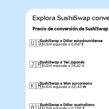
Explora SushiSwap conve
Precio de conversión de SushiSwap
SushiSwap a Dólar estadounidense
🇺🇸
1 SUSHI equivale a 0,1561 $
SushiSwap a Yen japonés
🇯🇵
1 SUSHI equivale a 24,62 ¥
SushiSwap a Won surcoreano
🇰🇷
1 SUSHI equivale a 221,43 ₩
SushiSwap a Dólar australiano
🇦🇺
1 SUSHI equivale a 0,2215 $