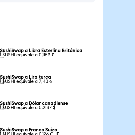
SushiSwap a Libra Esterlina Británica

1 SUSHI equivale a 0,1159 £
SushiSwap a Lira turca

1 SUSHI equivale a 7,43 ₺
SushiSwap a Dólar canadiense

1 SUSHI equivale a 0,2187 $
SushiSwap a Franco Suizo

1 SUSHI equivale a 0,126 CHF