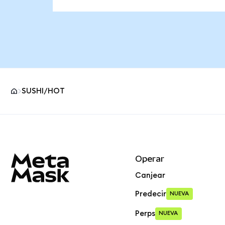
SUSHI/HOT
Pie de página del sitio MetaMask
Operar
Canjear
Predecir
NUEVA
Perps
NUEVA