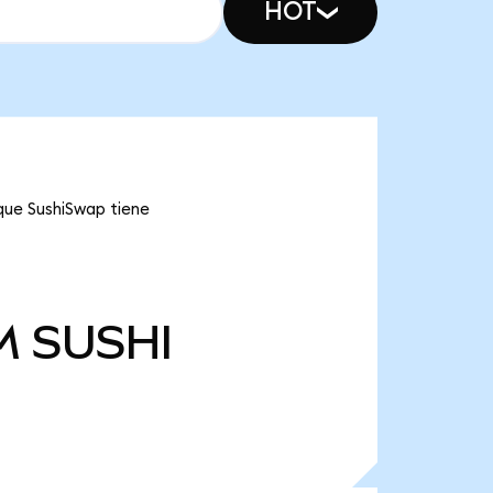
HOT
 que SushiSwap tiene
M
SUSHI