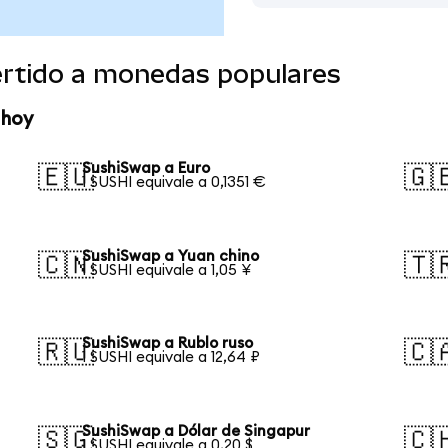
rtido a monedas populares
 hoy
SushiSwap a Euro
🇪🇺
🇬
1 SUSHI equivale a 0,1351 €
SushiSwap a Yuan chino
🇨🇳
🇹
1 SUSHI equivale a 1,05 ¥
SushiSwap a Rublo ruso
🇷🇺
🇨
1 SUSHI equivale a 12,64 ₽
SushiSwap a Dólar de Singapur
🇸🇬
🇨
1 SUSHI equivale a 0,20 $