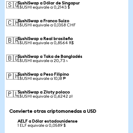
SushiSwap a Dólar de Singapur
🇸🇬
1 SUSHI equivale a 0,2143 $
SushiSwap a Franco Suizo
🇨🇭
1 SUSHI equivale a 0,1358 CHF
SushiSwap a Real brasileño
🇧🇷
1 SUSHI equivale a 0,8564 R$
SushiSwap a Taka de Bangladés
🇧🇩
1 SUSHI equivale a 20,73 ৳
SushiSwap a Peso Filipino
🇵🇭
1 SUSHI equivale a 10,18 ₱
SushiSwap a Złoty polaco
🇵🇱
1 SUSHI equivale a 0,6242 zł
Convierte otras criptomonedas a USD
AELF a Dólar estadounidense
1 ELF equivale a 0,0589 $