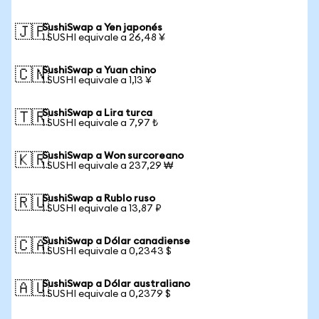
SushiSwap a Yen japonés
🇯🇵
1 SUSHI equivale a 26,48 ¥
SushiSwap a Yuan chino
🇨🇳
1 SUSHI equivale a 1,13 ¥
SushiSwap a Lira turca
🇹🇷
1 SUSHI equivale a 7,97 ₺
SushiSwap a Won surcoreano
🇰🇷
1 SUSHI equivale a 237,29 ₩
SushiSwap a Rublo ruso
🇷🇺
1 SUSHI equivale a 13,87 ₽
SushiSwap a Dólar canadiense
🇨🇦
1 SUSHI equivale a 0,2343 $
SushiSwap a Dólar australiano
🇦🇺
1 SUSHI equivale a 0,2379 $