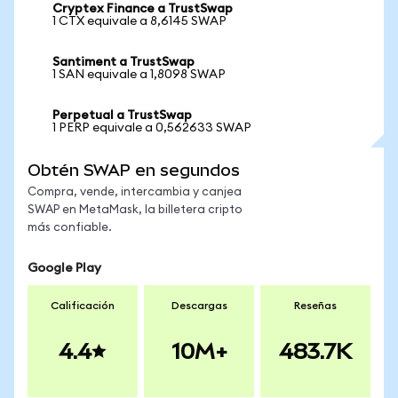
Cryptex Finance a TrustSwap
1 CTX equivale a 8,6145 SWAP
Santiment a TrustSwap
1 SAN equivale a 1,8098 SWAP
Perpetual a TrustSwap
1 PERP equivale a 0,562633 SWAP
Obtén SWAP en segundos
Compra, vende, intercambia y canjea
SWAP en MetaMask, la billetera cripto
más confiable.
Google Play
Calificación
Descargas
Reseñas
4.4
10M+
483.7K