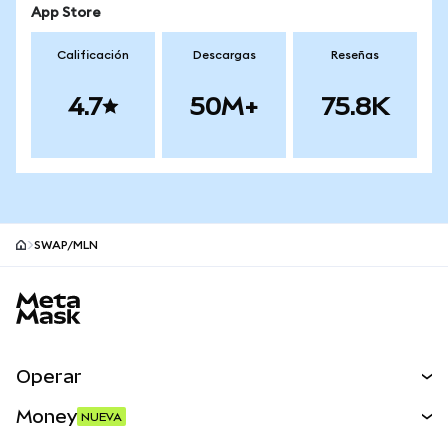
App Store
Calificación
Descargas
Reseñas
4.7
50M+
75.8K
SWAP/MLN
Pie de página del sitio MetaMask
Operar
Canjear
Money
NUEVA
Predecir
NUEVA
Comprar