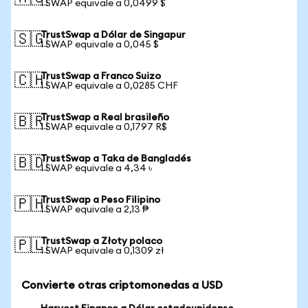
1 SWAP equivale a 0,0499 $
TrustSwap a Dólar de Singapur
🇸🇬
1 SWAP equivale a 0,045 $
TrustSwap a Franco Suizo
🇨🇭
1 SWAP equivale a 0,0285 CHF
TrustSwap a Real brasileño
🇧🇷
1 SWAP equivale a 0,1797 R$
TrustSwap a Taka de Bangladés
🇧🇩
1 SWAP equivale a 4,34 ৳
TrustSwap a Peso Filipino
🇵🇭
1 SWAP equivale a 2,13 ₱
TrustSwap a Złoty polaco
🇵🇱
1 SWAP equivale a 0,1309 zł
Convierte otras criptomonedas a USD