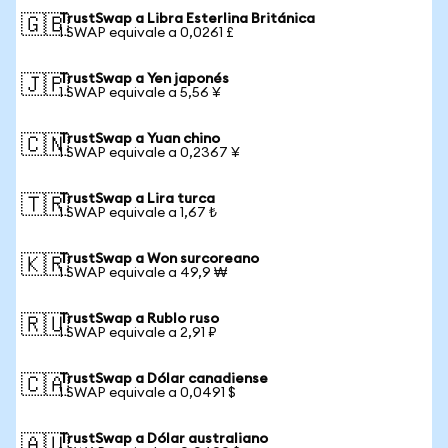
TrustSwap a Libra Esterlina Británica
🇬🇧
1 SWAP equivale a 0,0261 £
TrustSwap a Yen japonés
🇯🇵
1 SWAP equivale a 5,56 ¥
TrustSwap a Yuan chino
🇨🇳
1 SWAP equivale a 0,2367 ¥
TrustSwap a Lira turca
🇹🇷
1 SWAP equivale a 1,67 ₺
TrustSwap a Won surcoreano
🇰🇷
1 SWAP equivale a 49,9 ₩
TrustSwap a Rublo ruso
🇷🇺
1 SWAP equivale a 2,91 ₽
TrustSwap a Dólar canadiense
🇨🇦
1 SWAP equivale a 0,0491 $
TrustSwap a Dólar australiano
🇦🇺