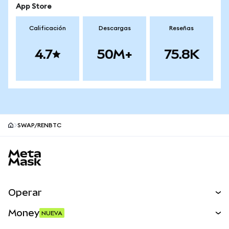
App Store
Calificación
Descargas
Reseñas
4.7
50M+
75.8K
SWAP/RENBTC
Pie de página del sitio MetaMask
Operar
Canjear
Money
NUEVA
Predecir
NUEVA
Comprar