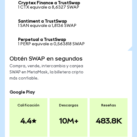
Cryptex Finance a TrustSwap
1 CTX equivale a 8,6327 SWAP
Santiment a TrustSwap
1 SAN equivale a 1,8136 SWAP
Perpetual a TrustSwap
1 PERP equivale a 0,563818 SWAP
Obtén SWAP en segundos
Compra, vende, intercambia y canjea
SWAP en MetaMask, la billetera cripto
más confiable.
Google Play
Calificación
Descargas
Reseñas
4.4
10M+
483.8K