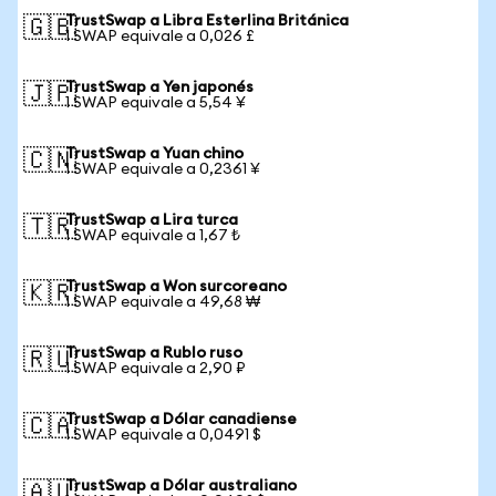
TrustSwap a Libra Esterlina Británica
🇬🇧
1 SWAP equivale a 0,026 £
TrustSwap a Yen japonés
🇯🇵
1 SWAP equivale a 5,54 ¥
TrustSwap a Yuan chino
🇨🇳
1 SWAP equivale a 0,2361 ¥
TrustSwap a Lira turca
🇹🇷
1 SWAP equivale a 1,67 ₺
TrustSwap a Won surcoreano
🇰🇷
1 SWAP equivale a 49,68 ₩
TrustSwap a Rublo ruso
🇷🇺
1 SWAP equivale a 2,90 ₽
TrustSwap a Dólar canadiense
🇨🇦
1 SWAP equivale a 0,0491 $
TrustSwap a Dólar australiano
🇦🇺