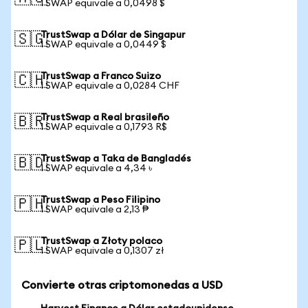
1 SWAP equivale a 0,0498 $
TrustSwap a Dólar de Singapur
🇸🇬
1 SWAP equivale a 0,0449 $
TrustSwap a Franco Suizo
🇨🇭
1 SWAP equivale a 0,0284 CHF
TrustSwap a Real brasileño
🇧🇷
1 SWAP equivale a 0,1793 R$
TrustSwap a Taka de Bangladés
🇧🇩
1 SWAP equivale a 4,34 ৳
TrustSwap a Peso Filipino
🇵🇭
1 SWAP equivale a 2,13 ₱
TrustSwap a Złoty polaco
🇵🇱
1 SWAP equivale a 0,1307 zł
Convierte otras criptomonedas a USD