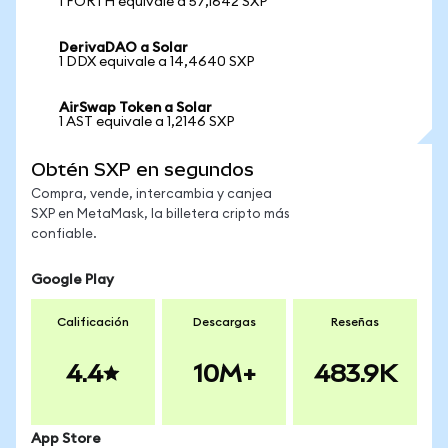
1 FORTH equivale a 57,1642 SXP
DerivaDAO a Solar
1 DDX equivale a 14,4640 SXP
AirSwap Token a Solar
1 AST equivale a 1,2146 SXP
Obtén SXP en segundos
Compra, vende, intercambia y canjea
SXP en MetaMask, la billetera cripto más
confiable.
Google Play
Calificación
Descargas
Reseñas
4.4
10M+
483.9K
App Store