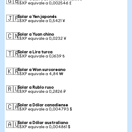
🇬🇧
1 SXP equivale a 0,002546 £
Solar a Yen japonés
🇯🇵
1 SXP equivale a 0,5421 ¥
Solar a Yuan chino
🇨🇳
1 SXP equivale a 0,0232 ¥
Solar a Lira turca
🇹🇷
1 SXP equivale a 0,1639 ₺
Solar a Won surcoreano
🇰🇷
1 SXP equivale a 4,84 ₩
Solar a Rublo ruso
🇷🇺
1 SXP equivale a 0,2826 ₽
Solar a Dólar canadiense
🇨🇦
1 SXP equivale a 0,004793 $
Solar a Dólar australiano
🇦🇺
1 SXP equivale a 0,004861 $