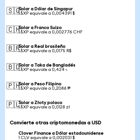
Solar a Dólar de Singapur
🇸🇬
1 SXP equivale a 0,004391 $
Solar a Franco Suizo
🇨🇭
1 SXP equivale a 0,002776 CHF
Solar a Real brasileño
🇧🇷
1 SXP equivale a 0,0175 R$
Solar a Taka de Bangladés
🇧🇩
1 SXP equivale a 0,424 ৳
Solar a Peso Filipino
🇵🇭
1 SXP equivale a 0,2086 ₱
Solar a Złoty polaco
🇵🇱
1 SXP equivale a 0,0128 zł
Convierte otras criptomonedas a USD
Clover Finance a Dólar estadounidense
1 CLV equivale a 0,002031 $