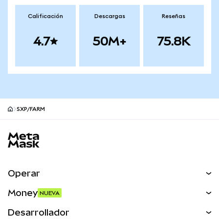
Calificación
Descargas
Reseñas
4.7
50M+
75.8K
SXP/FARM
Pie de página del sitio MetaMask
Operar
Canjear
Money
NUEVA
Predecir
NUEVA
Comprar
Desarrollador
Perps
NUEVA