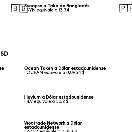
Synapse a Taka de Bangladés
🇧🇩
🇵
1 SYN equivale a 13,34 ৳
USD
se
Ocean Token a Dólar estadounidense
1 OCEAN equivale a 0,0964 $
Illuvium a Dólar estadounidense
1 ILV equivale a 3,02 $
Wootrade Network a Dólar
estadounidense
1 WOO equivale a 0,0114 $