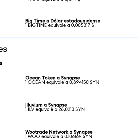
Big Time a Dólar estadounidense
1 BIGTIME equivale a 0,005317 $
es
s
Ocean Token a Synapse
1 OCEAN equivale a 0,894150 SYN
Illuvium a Synapse
1 ILV equivale a 28,0213 SYN
Wootrade Network a Synapse
1 WOO equivale a 0,106169 SYN