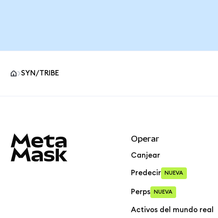
SYN/TRIBE
Pie de página del sitio MetaMask
Operar
Canjear
Predecir
NUEVA
Perps
NUEVA
Activos del mundo real