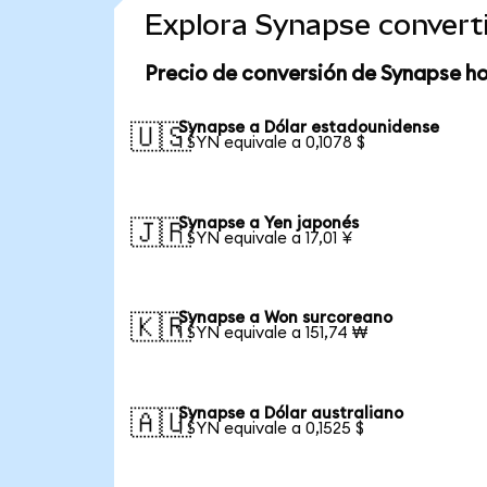
Explora Synapse convert
Precio de conversión de Synapse h
Synapse a Dólar estadounidense
🇺🇸
1 SYN equivale a 0,1078 $
Synapse a Yen japonés
🇯🇵
1 SYN equivale a 17,01 ¥
Synapse a Won surcoreano
🇰🇷
1 SYN equivale a 151,74 ₩
Synapse a Dólar australiano
🇦🇺
1 SYN equivale a 0,1525 $