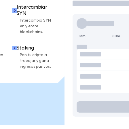
Intercambiar
SYN
Intercambia SYN
en y entre
blockchains.
15m
30m
Staking
en
Pon tu cripto a
trabajar y gana
ingresos pasivos.