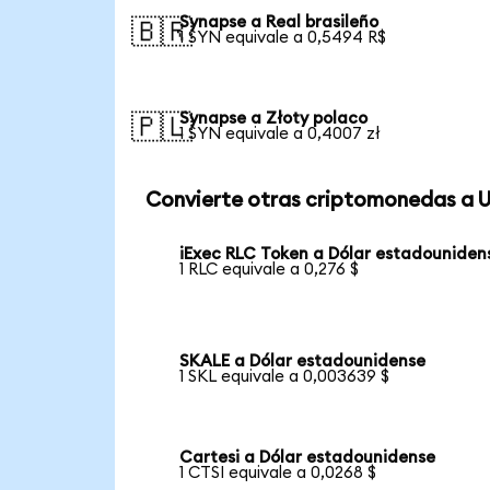
Synapse a Real brasileño
🇧🇷
1 SYN equivale a 0,5494 R$
Synapse a Złoty polaco
🇵🇱
1 SYN equivale a 0,4007 zł
Convierte otras criptomonedas a 
iExec RLC Token a Dólar estadouniden
1 RLC equivale a 0,276 $
SKALE a Dólar estadounidense
1 SKL equivale a 0,003639 $
Cartesi a Dólar estadounidense
1 CTSI equivale a 0,0268 $