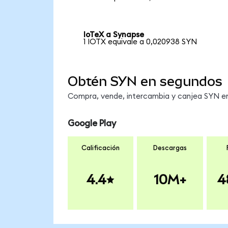
IoTeX a Synapse
1 IOTX equivale a 0,020938 SYN
Obtén SYN en segundos
Compra, vende, intercambia y canjea SYN en 
Google Play
Calificación
Descargas
4.4
10M+
4