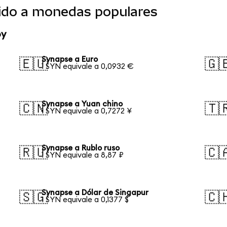
ido a monedas populares
oy
Synapse a Euro
🇪🇺
🇬
1 SYN equivale a 0,0932 €
Synapse a Yuan chino
🇨🇳
🇹
1 SYN equivale a 0,7272 ¥
Synapse a Rublo ruso
🇷🇺
🇨
1 SYN equivale a 8,87 ₽
Synapse a Dólar de Singapur
🇸🇬
🇨
1 SYN equivale a 0,1377 $