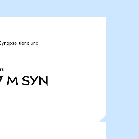
 Synapse tiene una
TE
7 M
SYN