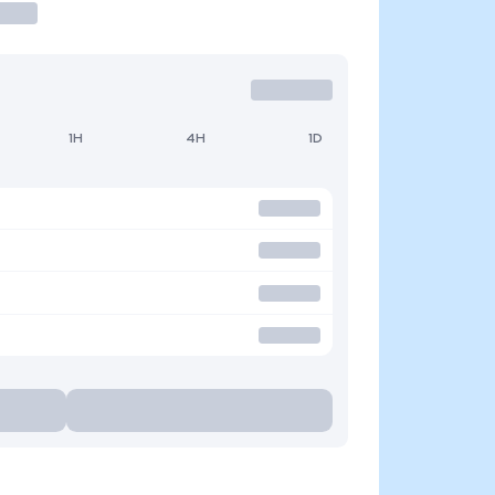
1H
4H
1D