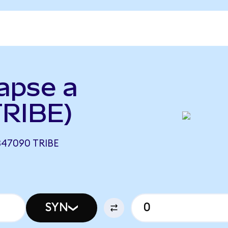
apse a
TRIBE)
347090 TRIBE
SYN