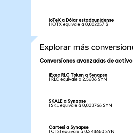
IoTeX a Dólar estadounidense
1 IOTX equivale a 0,002257 $
Explorar más conversion
Conversiones avanzadas de activo
iExec RLC Token a Synapse
1 RLC equivale a 2,5608 SYN
SKALE a Synapse
1 SKL equivale a 0,033768 SYN
Cartesi a Synapse
1 CTSI equivale a 0,248650 SYN