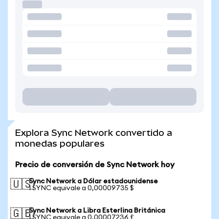
Explora Sync Network convertido a
monedas populares
Precio de conversión de Sync Network hoy
Sync Network a Dólar estadounidense
🇺🇸
1 SYNC equivale a 0,00009735 $
Sync Network a Libra Esterlina Británica
🇬🇧
1 SYNC equivale a 0,00007236 £