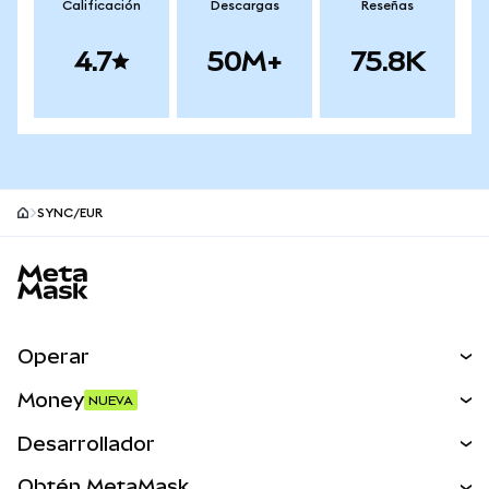
Calificación
Descargas
Reseñas
4.7
50M+
75.8K
SYNC/EUR
Pie de página del sitio MetaMask
Operar
Canjear
Money
NUEVA
Predecir
NUEVA
Comprar
Desarrollador
Perps
NUEVA
Tarjeta
Ver los documentos
Obtén MetaMask